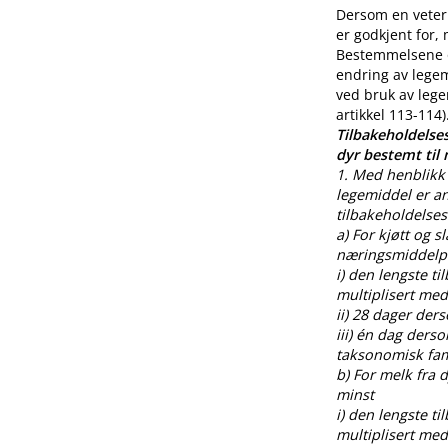
Dersom en veteri
er godkjent for,
Bestemmelsene o
endring av legem
ved bruk av lege
artikkel 113-114)
Tilbakeholdelses
dyr bestemt til
1. Med henblikk 
legemiddel er an
tilbakeholdelses
a) For kjøtt og s
næringsmiddelpr
i) den lengste t
multiplisert med
ii) 28 dager der
iii) én dag ders
taksonomisk fami
b) For melk fra
minst
i) den lengste t
multiplisert med