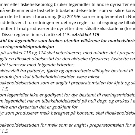
nær eller fiskehelsebiolog bruker legemidler til andre dyrearter 
 må vedkommende fastsette tilbakeholdelsestider som vil sikre ko
m dette finnes i forordning (EU) 2019/6 som er implementert i No
iddelloven. I forordningen er det nye regler for utregning av tilba
midler til matproduserende dyr etter den såkalte «kaskaden» (for
. Disse reglene finnes i artikkel 115: «
Artikkel 115
tid for legemidler som brukes utenfor vilkårene for markedsførin
 næringsmiddelproduksjon
på artikkel 113 og 114 skal veterinæren, med mindre det i prepar
gitt en tilbakeholdelsestid for den aktuelle dyrearten, fastsette en
tid i samsvar med følgende kriterier:
lakteavfall fra pattedyr, fjørfe og oppdrettede villfugler bestemt til
oduksjon skal tilbakeholdelsestiden være minst
ilbakeholdelsestiden som er angitt i preparatomtalen for kjøtt og sl
 1,5,
som legemidlet ikke er godkjent for dyr bestemt til næringsmiddel
om legemidlet har en tilbakeholdelsestid på null døgn og brukes i
lie enn dyrearten det er godkjent for.
 dyr som produserer melk beregnet på konsum, skal tilbakeholdels
ilbakeholdelsestiden for melk som er angitt i preparatomtalen for al
 1,5,