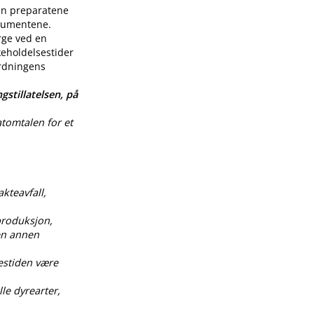
enn preparatene
nsumentene.
rge ved en
keholdelsestider
ordningens
gstillatelsen, på
atomtalen for et
akteavfall,
produksjon,
 en annen
estiden være
le dyrearter,