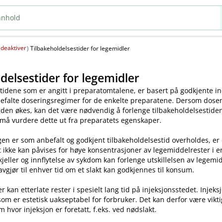
deaktiver
(
)
Tilbakeholdelsestider for legemidler
delsestider for legemidler
tidene som er angitt i preparatomtalene, er basert på godkjente ind
efalte doseringsregimer for de enkelte preparatene. Dersom dosen o
en økes, kan det være nødvendig å forlenge tilbakeholdelsestiden.
 må vurdere dette ut fra preparatets egenskaper.
en er som anbefalt og godkjent tilbakeholdelsestid overholdes, er
t ikke kan påvises for høye konsentrasjoner av legemiddelrester i enk
skjeller og innflytelse av sykdom kan forlenge utskillelsen av legem
avgjør til enhver tid om et slakt kan godkjennes til konsum.
kan etterlate rester i spesielt lang tid på injeksjonsstedet. Injeks
som er estetisk uakseptabel for forbruker. Det kan derfor være vikt
m hvor injeksjon er foretatt, f.eks. ved nødslakt.