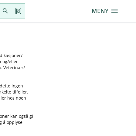
MENY
ikasjoner​/​
g​/​eller
 Veterinær​/​
 dette ingen
elte tilfeller.
idler hos noen
joner kan også gi
ig å opplyse