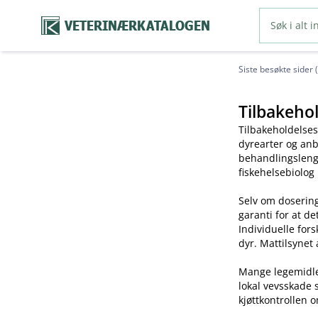
VETERINÆRKATALOGEN
Siste besøkte sider 
Tilbakehol
Tilbakeholdelses
dyrearter og anb
behandlingslengd
fiskehelsebiolog
Selv om dosering
garanti for at de
Individuelle for
dyr. Mattilsynet 
Mange legemidler 
lokal vevsskade 
kjøttkontrollen o