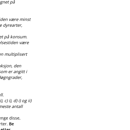
egnet på
tiden være minst
e dyrearter,
net på konsum.
elsestiden være
en multiplisert
uksjon, den
om er angitt i
0 døgngrader,
l.
) i), d) i) og ii)
meste antall
enge disse,
rter.
Be
 etter