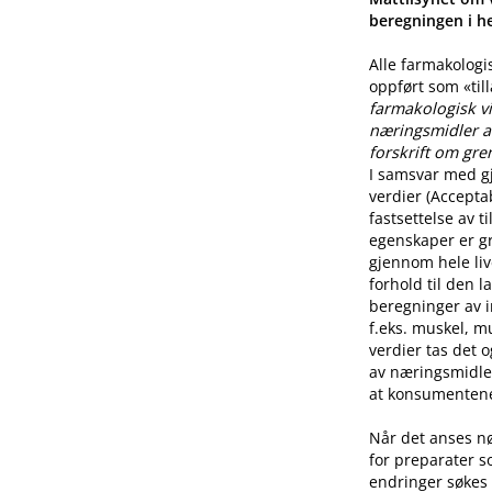
beregningen i he
Alle farmakologi
oppført som «til
farmakologisk vi
næringsmidler a
forskrift om gre
I samsvar med g
verdier (Accepta
fastsettelse av 
egenskaper er g
gjennom hele live
forhold til den l
beregninger av i
f.eks. muskel, mu
verdier tas det 
av næringsmidle
at konsumentene 
Når det anses n
for preparater s
endringer søkes 