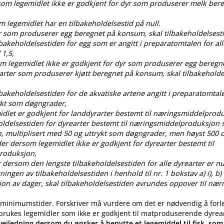
rsom legemidlet ikke er godkjent for dyr som produserer melk ber
om legemidlet har en tilbakeholdelsestid på null.
dyr som produserer egg beregnet på konsum, skal tilbakeholdelses
ilbakeholdelsestiden for egg som er angitt i preparatomtalen for all
 1,5,
som legemidlet ikke er godkjent for dyr som produserer egg bereg
 arter som produserer kjøtt beregnet på konsum, skal tilbakehold
ilbakeholdelsestiden for de akvatiske artene angitt i preparatomtal
ykt som døgngrader,
idlet er godkjent for landdyrarter bestemt til næringsmiddelprod
oldelsestiden for dyrearter bestemt til næringsmiddelproduksjon s
, multiplisert med 50 og uttrykt som døgngrader, men høyst 50
der dersom legemidlet ikke er godkjent for dyrearter bestemt til
roduksjon,
 dersom den lengste tilbakeholdelsestiden for alle dyrearter er nul
gen av tilbakeholdelsestiden i henhold til nr. 1 bokstav a) i), b) i), c
ksjon av dager, skal tilbakeholdelsestiden avrundes oppover til nær
 minimumstider. Forskriver må vurdere om det er nødvendig å forl
 brukes legemidler som ikke er godkjent til matproduserende dyrea
eiledning dersom du ønsker å benytte et legemiddel til fisk, som