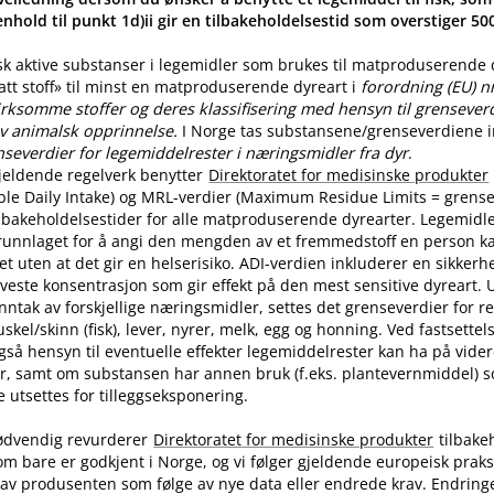
nhold til punkt 1d)ii gir en tilbakeholdelsestid som overstiger 5
sk aktive substanser i legemidler som brukes til matproduserende
latt stoff» til minst en matproduserende dyreart i
forordning (EU) n
rksomme stoffer og deres klassifisering med hensyn til grenseverdi
v animalsk opprinnelse.
I Norge tas substansene​/​grenseverdiene in
nseverdier for legemiddelrester i næringsmidler fra dyr
.
jeldende regelverk benytter
Direktoratet for medisinske produkter
ble Daily Intake) og MRL-verdier (Maximum Residue Limits = grense
tilbakeholdelsestider for alle matproduserende dyrearter. Legemidle
runnlaget for å angi den mengden av et fremmedstoff en person ka
t uten at det gir en helserisiko. ADI-verdien inkluderer en sikkerhe
aveste konsentrasjon som gir effekt på den mest sensitive dyreart. U
nntak av forskjellige næringsmidler, settes det grenseverdier for 
skel​/​skinn (fisk), lever, nyrer, melk, egg og honning. Ved fastsette
også hensyn til eventuelle effekter legemiddelrester kan ha på vide
r, samt om substansen har annen bruk (f.eks. plantevernmiddel) 
utsettes for tilleggseksponering.
ødvendig revurderer
Direktoratet for medisinske produkter
tilbake
om bare er godkjent i Norge, og vi følger gjeldende europeisk praksi
av produsenten som følge av nye data eller endrede krav. Endring