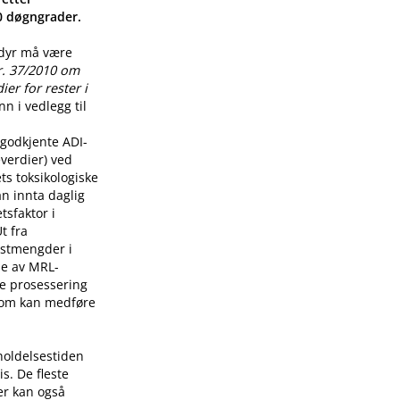
00 døgngrader.
 dyr må være
r. 37/2010 om
er for rester i
n i vedlegg til
godkjente ADI-
verdier) ved
ts toksikologiske
n innta daglig
tsfaktor i
t fra
restmengder i
lse av MRL-
re prosessering
som kan medføre
holdelsestiden
s. De fleste
er kan også