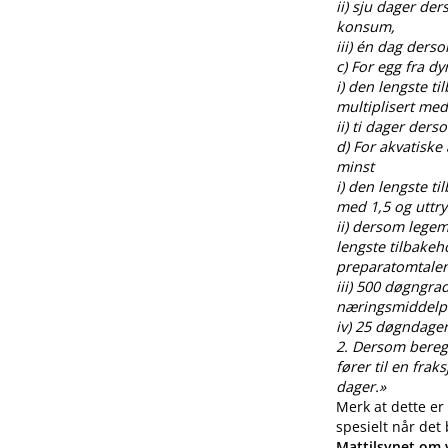
ii) sju dager de
konsum,
iii) én dag ders
c) For egg fra 
i) den lengste t
multiplisert med
ii) ti dager der
d) For akvatiske
minst
i) den lengste t
med 1,5 og uttr
ii) dersom legem
lengste tilbakeh
preparatomtalen
iii) 500 døgngra
næringsmiddelp
iv) 25 døgndager
2. Dersom beregnin
fører til en fra
dager.»
Merk at dette er
spesielt når det
Mattilsynet om v