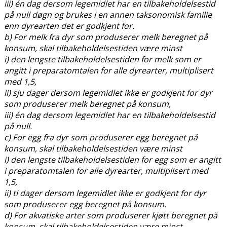
iii) én dag dersom legemidlet har en tilbakeholdelsestid
på null døgn og brukes i en annen taksonomisk familie
enn dyrearten det er godkjent for.
b) For melk fra dyr som produserer melk beregnet på
konsum, skal tilbakeholdelsestiden være minst
i) den lengste tilbakeholdelsestiden for melk som er
angitt i preparatomtalen for alle dyrearter, multiplisert
med 1,5,
ii) sju dager dersom legemidlet ikke er godkjent for dyr
som produserer melk beregnet på konsum,
iii) én dag dersom legemidlet har en tilbakeholdelsestid
på null.
c) For egg fra dyr som produserer egg beregnet på
konsum, skal tilbakeholdelsestiden være minst
i) den lengste tilbakeholdelsestiden for egg som er angitt
i preparatomtalen for alle dyrearter, multiplisert med
1,5,
ii) ti dager dersom legemidlet ikke er godkjent for dyr
som produserer egg beregnet på konsum.
d) For akvatiske arter som produserer kjøtt beregnet på
konsum, skal tilbakeholdelsestiden være minst