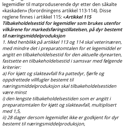
legemidler til matproduserende dyr etter den såkalte
«kaskaden» (forordningens artikkel 113-114). Disse
reglene finnes i artikkel 115: «
Artikkel 115
Tilbakeholdelsestid for legemidler som brukes utenfor
vilkårene for markedsføringstillatelsen, på dyr bestemt
til næringsmiddelproduksjon
1. Med henblikk på artikkel 113 og 114 skal veterinæren,
med mindre det i preparatomtalen for et legemiddel er
angitt en tilbakeholdelsestid for den aktuelle dyrearten,
fastsette en tilbakeholdelsestid i samsvar med følgende
kriterier:
a) For kjøtt og slakteavfall fra pattedyr, fjørfe og
oppdrettede villfugler bestemt til
næringsmiddelproduksjon skal tilbakeholdelsestiden
være minst
i) den lengste tilbakeholdelsestiden som er angitt i
preparatomtalen for kjøtt og slakteavfall, multiplisert
med 1,5,
ii) 28 dager dersom legemidlet ikke er godkjent for dyr
bestemt til næringsmiddelproduksjon,