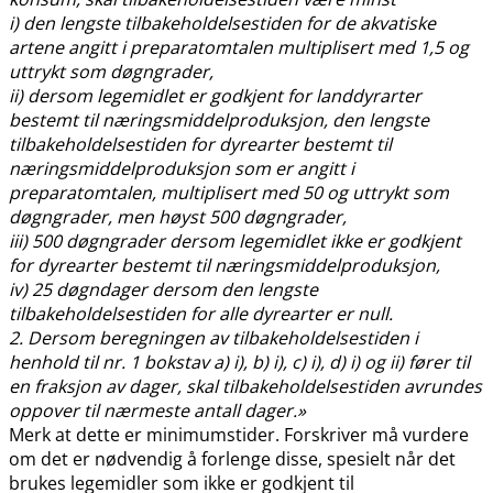
i) den lengste tilbakeholdelsestiden for de akvatiske
artene angitt i preparatomtalen multiplisert med 1,5 og
uttrykt som døgngrader,
ii) dersom legemidlet er godkjent for landdyrarter
bestemt til næringsmiddelproduksjon, den lengste
tilbakeholdelsestiden for dyrearter bestemt til
næringsmiddelproduksjon som er angitt i
preparatomtalen, multiplisert med 50 og uttrykt som
døgngrader, men høyst 500 døgngrader,
iii) 500 døgngrader dersom legemidlet ikke er godkjent
for dyrearter bestemt til næringsmiddelproduksjon,
iv) 25 døgndager dersom den lengste
tilbakeholdelsestiden for alle dyrearter er null.
2. Dersom beregningen av tilbakeholdelsestiden i
henhold til nr. 1 bokstav a) i), b) i), c) i), d) i) og ii) fører til
en fraksjon av dager, skal tilbakeholdelsestiden avrundes
oppover til nærmeste antall dager.»
Merk at dette er minimumstider. Forskriver må vurdere
om det er nødvendig å forlenge disse, spesielt når det
brukes legemidler som ikke er godkjent til