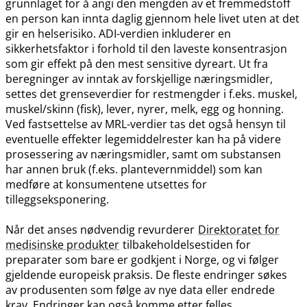
grunnlaget for å angi den mengden av et fremmedstoff
en person kan innta daglig gjennom hele livet uten at det
gir en helserisiko. ADI-verdien inkluderer en
sikkerhetsfaktor i forhold til den laveste konsentrasjon
som gir effekt på den mest sensitive dyreart. Ut fra
beregninger av inntak av forskjellige næringsmidler,
settes det grenseverdier for restmengder i f.eks. muskel,
muskel​/​skinn (fisk), lever, nyrer, melk, egg og honning.
Ved fastsettelse av MRL-verdier tas det også hensyn til
eventuelle effekter legemiddelrester kan ha på videre
prosessering av næringsmidler, samt om substansen
har annen bruk (f.eks. plantevernmiddel) som kan
medføre at konsumentene utsettes for
tilleggseksponering.
Når det anses nødvendig revurderer
Direktoratet for
medisinske produkter
tilbakeholdelsestiden for
preparater som bare er godkjent i Norge, og vi følger
gjeldende europeisk praksis. De fleste endringer søkes
av produsenten som følge av nye data eller endrede
krav. Endringer kan også komme etter felles