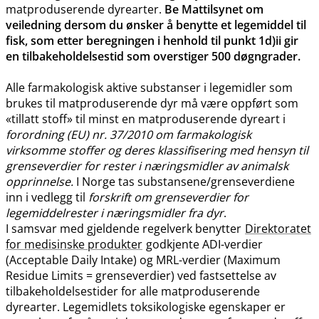
matproduserende dyrearter.
Be Mattilsynet om
veiledning dersom du ønsker å benytte et legemiddel til
fisk, som etter beregningen i henhold til punkt 1d)ii gir
en tilbakeholdelsestid som overstiger 500 døgngrader.
Alle farmakologisk aktive substanser i legemidler som
brukes til matproduserende dyr må være oppført som
«tillatt stoff» til minst en matproduserende dyreart i
forordning (EU) nr. 37/2010 om farmakologisk
virksomme stoffer og deres klassifisering med hensyn til
grenseverdier for rester i næringsmidler av animalsk
opprinnelse.
I Norge tas substansene​/​grenseverdiene
inn i vedlegg til
forskrift om grenseverdier for
legemiddelrester i næringsmidler fra dyr
.
I samsvar med gjeldende regelverk benytter
Direktoratet
for medisinske produkter
godkjente ADI-verdier
(Acceptable Daily Intake) og MRL-verdier (Maximum
Residue Limits = grenseverdier) ved fastsettelse av
tilbakeholdelsestider for alle matproduserende
dyrearter. Legemidlets toksikologiske egenskaper er