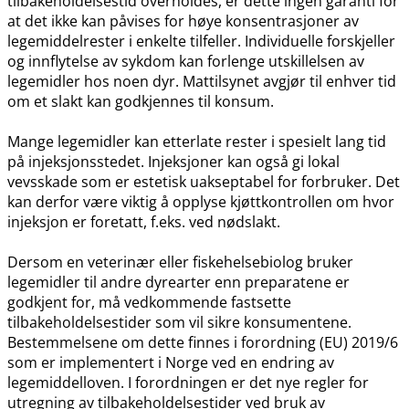
tilbakeholdelsestid overholdes, er dette ingen garanti for
at det ikke kan påvises for høye konsentrasjoner av
legemiddelrester i enkelte tilfeller. Individuelle forskjeller
og innflytelse av sykdom kan forlenge utskillelsen av
legemidler hos noen dyr. Mattilsynet avgjør til enhver tid
om et slakt kan godkjennes til konsum.
Mange legemidler kan etterlate rester i spesielt lang tid
på injeksjonsstedet. Injeksjoner kan også gi lokal
vevsskade som er estetisk uakseptabel for forbruker. Det
kan derfor være viktig å opplyse kjøttkontrollen om hvor
injeksjon er foretatt, f.eks. ved nødslakt.
Dersom en veterinær eller fiskehelsebiolog bruker
legemidler til andre dyrearter enn preparatene er
godkjent for, må vedkommende fastsette
tilbakeholdelsestider som vil sikre konsumentene.
Bestemmelsene om dette finnes i forordning (EU) 2019/6
som er implementert i Norge ved en endring av
legemiddelloven. I forordningen er det nye regler for
utregning av tilbakeholdelsestider ved bruk av