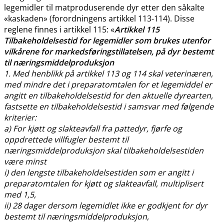
legemidler til matproduserende dyr etter den såkalte
«kaskaden» (forordningens artikkel 113-114). Disse
reglene finnes i artikkel 115: «
Artikkel 115
Tilbakeholdelsestid for legemidler som brukes utenfor
vilkårene for markedsføringstillatelsen, på dyr bestemt
til næringsmiddelproduksjon
1. Med henblikk på artikkel 113 og 114 skal veterinæren,
med mindre det i preparatomtalen for et legemiddel er
angitt en tilbakeholdelsestid for den aktuelle dyrearten,
fastsette en tilbakeholdelsestid i samsvar med følgende
kriterier:
a) For kjøtt og slakteavfall fra pattedyr, fjørfe og
oppdrettede villfugler bestemt til
næringsmiddelproduksjon skal tilbakeholdelsestiden
være minst
i) den lengste tilbakeholdelsestiden som er angitt i
preparatomtalen for kjøtt og slakteavfall, multiplisert
med 1,5,
ii) 28 dager dersom legemidlet ikke er godkjent for dyr
bestemt til næringsmiddelproduksjon,