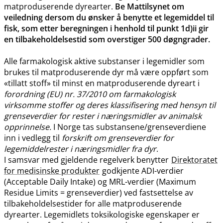
matproduserende dyrearter.
Be Mattilsynet om
veiledning dersom du ønsker å benytte et legemiddel til
fisk, som etter beregningen i henhold til punkt 1d)ii gir
en tilbakeholdelsestid som overstiger 500 døgngrader.
Alle farmakologisk aktive substanser i legemidler som
brukes til matproduserende dyr må være oppført som
«tillatt stoff» til minst en matproduserende dyreart i
forordning (EU) nr. 37/2010 om farmakologisk
virksomme stoffer og deres klassifisering med hensyn til
grenseverdier for rester i næringsmidler av animalsk
opprinnelse.
I Norge tas substansene​/​grenseverdiene
inn i vedlegg til
forskrift om grenseverdier for
legemiddelrester i næringsmidler fra dyr
.
I samsvar med gjeldende regelverk benytter
Direktoratet
for medisinske produkter
godkjente ADI-verdier
(Acceptable Daily Intake) og MRL-verdier (Maximum
Residue Limits = grenseverdier) ved fastsettelse av
tilbakeholdelsestider for alle matproduserende
dyrearter. Legemidlets toksikologiske egenskaper er