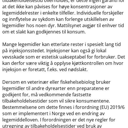
tilbakeholdelsestid overholdes, er dette ingen garanti for
at det ikke kan påvises for høye konsentrasjoner av
legemiddelrester i enkelte tilfeller. Individuelle forskjeller
og innflytelse av sykdom kan forlenge utskillelsen av
legemidler hos noen dyr. Mattilsynet avgjør til enhver tid
om et slakt kan godkjennes til konsum.
Mange legemidler kan etterlate rester i spesielt lang tid
på injeksjonsstedet. Injeksjoner kan også gi lokal
vevsskade som er estetisk uakseptabel for forbruker. Det
kan derfor være viktig å opplyse kjøttkontrollen om hvor
injeksjon er foretatt, f.eks. ved nødslakt.
Dersom en veterinær eller fiskehelsebiolog bruker
legemidler til andre dyrearter enn preparatene er
godkjent for, må vedkommende fastsette
tilbakeholdelsestider som vil sikre konsumentene.
Bestemmelsene om dette finnes i forordning (EU) 2019/6
som er implementert i Norge ved en endring av
legemiddelloven. I forordningen er det nye regler for
utregning av tilbakeholdelsestider ved bruk av