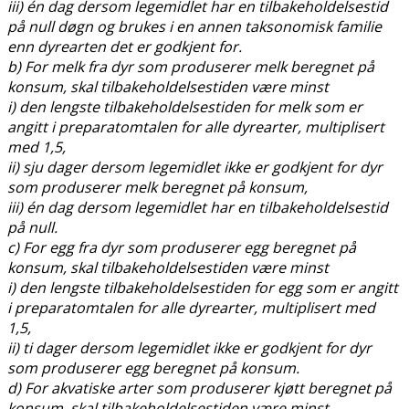
iii) én dag dersom legemidlet har en tilbakeholdelsestid
på null døgn og brukes i en annen taksonomisk familie
enn dyrearten det er godkjent for.
b) For melk fra dyr som produserer melk beregnet på
konsum, skal tilbakeholdelsestiden være minst
i) den lengste tilbakeholdelsestiden for melk som er
angitt i preparatomtalen for alle dyrearter, multiplisert
med 1,5,
ii) sju dager dersom legemidlet ikke er godkjent for dyr
som produserer melk beregnet på konsum,
iii) én dag dersom legemidlet har en tilbakeholdelsestid
på null.
c) For egg fra dyr som produserer egg beregnet på
konsum, skal tilbakeholdelsestiden være minst
i) den lengste tilbakeholdelsestiden for egg som er angitt
i preparatomtalen for alle dyrearter, multiplisert med
1,5,
ii) ti dager dersom legemidlet ikke er godkjent for dyr
som produserer egg beregnet på konsum.
d) For akvatiske arter som produserer kjøtt beregnet på
konsum, skal tilbakeholdelsestiden være minst