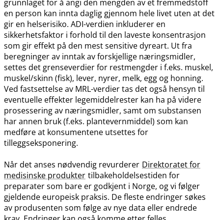
grunnlaget for å angi den mengden av et fremmedstoff
en person kan innta daglig gjennom hele livet uten at det
gir en helserisiko. ADI-verdien inkluderer en
sikkerhetsfaktor i forhold til den laveste konsentrasjon
som gir effekt på den mest sensitive dyreart. Ut fra
beregninger av inntak av forskjellige næringsmidler,
settes det grenseverdier for restmengder i f.eks. muskel,
muskel​/​skinn (fisk), lever, nyrer, melk, egg og honning.
Ved fastsettelse av MRL-verdier tas det også hensyn til
eventuelle effekter legemiddelrester kan ha på videre
prosessering av næringsmidler, samt om substansen
har annen bruk (f.eks. plantevernmiddel) som kan
medføre at konsumentene utsettes for
tilleggseksponering.
Når det anses nødvendig revurderer
Direktoratet for
medisinske produkter
tilbakeholdelsestiden for
preparater som bare er godkjent i Norge, og vi følger
gjeldende europeisk praksis. De fleste endringer søkes
av produsenten som følge av nye data eller endrede
krav. Endringer kan også komme etter felles