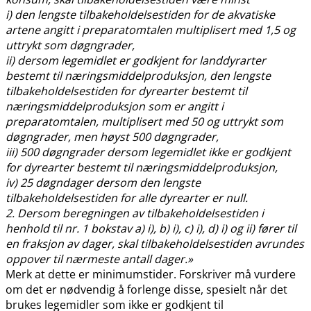
i) den lengste tilbakeholdelsestiden for de akvatiske
artene angitt i preparatomtalen multiplisert med 1,5 og
uttrykt som døgngrader,
ii) dersom legemidlet er godkjent for landdyrarter
bestemt til næringsmiddelproduksjon, den lengste
tilbakeholdelsestiden for dyrearter bestemt til
næringsmiddelproduksjon som er angitt i
preparatomtalen, multiplisert med 50 og uttrykt som
døgngrader, men høyst 500 døgngrader,
iii) 500 døgngrader dersom legemidlet ikke er godkjent
for dyrearter bestemt til næringsmiddelproduksjon,
iv) 25 døgndager dersom den lengste
tilbakeholdelsestiden for alle dyrearter er null.
2. Dersom beregningen av tilbakeholdelsestiden i
henhold til nr. 1 bokstav a) i), b) i), c) i), d) i) og ii) fører til
en fraksjon av dager, skal tilbakeholdelsestiden avrundes
oppover til nærmeste antall dager.»
Merk at dette er minimumstider. Forskriver må vurdere
om det er nødvendig å forlenge disse, spesielt når det
brukes legemidler som ikke er godkjent til