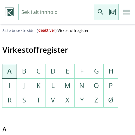
deaktiver
Siste besøkte sider (
)
Virkestoffregister
Virkestoffregister
A
B
C
D
E
F
G
H
I
J
K
L
M
N
O
P
R
S
T
V
X
Y
Z
Ø
A