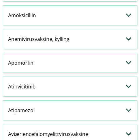
Amoksicillin
Anemivirusvaksine, kylling
Apomorfin
Atinvicitinib
Atipamezol
Aviær encefalomyelittvirusvaksine