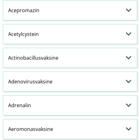
Acepromazin
Acetylcystein
Actinobacillusvaksine
Adenovirusvaksine
Adrenalin
Aeromonasvaksine