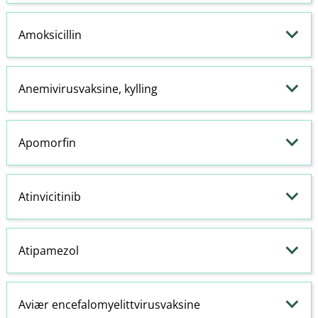
Amoksicillin
Anemivirusvaksine, kylling
Apomorfin
Atinvicitinib
Atipamezol
Aviær encefalomyelittvirusvaksine