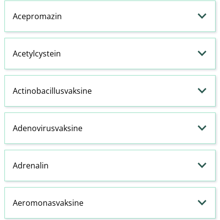
Acepromazin
Acetylcystein
Actinobacillusvaksine
Adenovirusvaksine
Adrenalin
Aeromonasvaksine