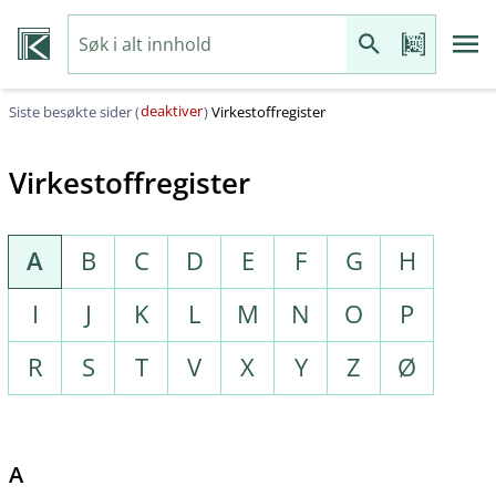
deaktiver
Siste besøkte sider (
)
Virkestoffregister
Virkestoffregister
A
B
C
D
E
F
G
H
I
J
K
L
M
N
O
P
R
S
T
V
X
Y
Z
Ø
A