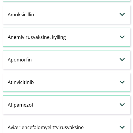
Amoksicillin
Anemivirusvaksine, kylling
Apomorfin
Atinvicitinib
Atipamezol
Aviær encefalomyelittvirusvaksine