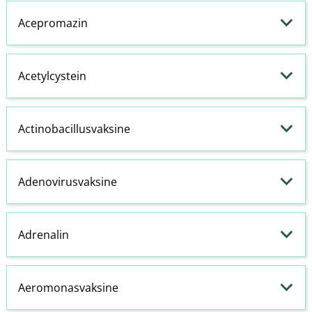
Acepromazin
Acetylcystein
Actinobacillusvaksine
Adenovirusvaksine
Adrenalin
Aeromonasvaksine