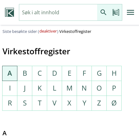
deaktiver
Siste besøkte sider (
)
Virkestoffregister
Virkestoffregister
A
B
C
D
E
F
G
H
I
J
K
L
M
N
O
P
R
S
T
V
X
Y
Z
Ø
A