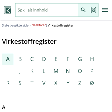
deaktiver
Siste besøkte sider (
)
Virkestoffregister
Virkestoffregister
A
B
C
D
E
F
G
H
I
J
K
L
M
N
O
P
R
S
T
V
X
Y
Z
Ø
A