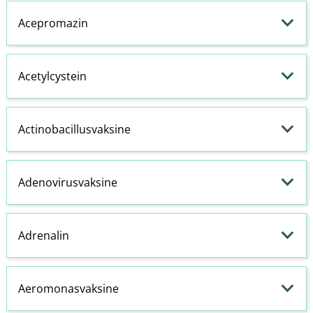
Acepromazin
Acetylcystein
Actinobacillusvaksine
Adenovirusvaksine
Adrenalin
Aeromonasvaksine