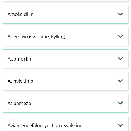
Amoksicillin
Anemivirusvaksine, kylling
Apomorfin
Atinvicitinib
Atipamezol
Aviær encefalomyelittvirusvaksine