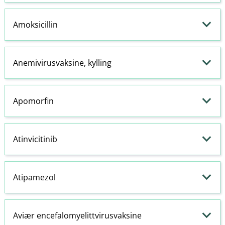
Amoksicillin
Anemivirusvaksine, kylling
Apomorfin
Atinvicitinib
Atipamezol
Aviær encefalomyelittvirusvaksine