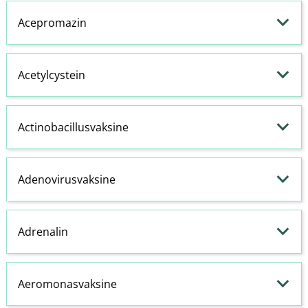
Acepromazin
Acetylcystein
Actinobacillusvaksine
Adenovirusvaksine
Adrenalin
Aeromonasvaksine