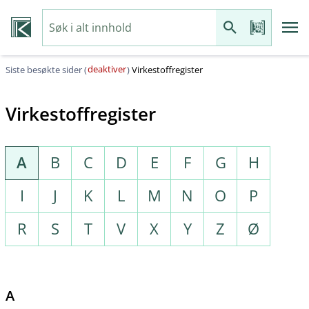
deaktiver
Siste besøkte sider (
)
Virkestoffregister
Virkestoffregister
A
B
C
D
E
F
G
H
I
J
K
L
M
N
O
P
R
S
T
V
X
Y
Z
Ø
A