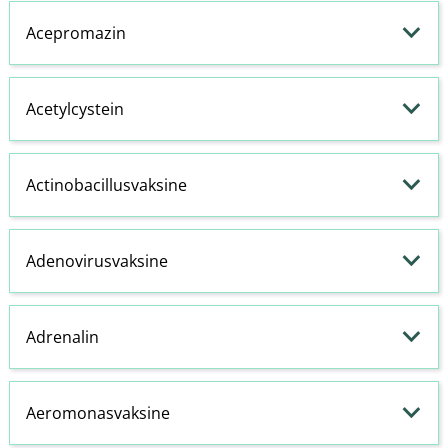
Acepromazin
Acetylcystein
Actinobacillusvaksine
Adenovirusvaksine
Adrenalin
Aeromonasvaksine