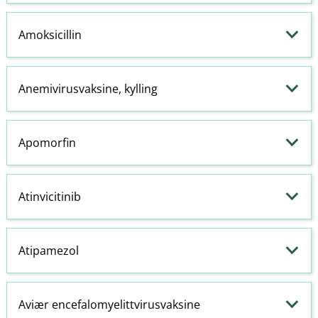
Amoksicillin
Anemivirusvaksine, kylling
Apomorfin
Atinvicitinib
Atipamezol
Aviær encefalomyelittvirusvaksine