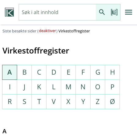
deaktiver
Siste besøkte sider (
)
Virkestoffregister
Virkestoffregister
A
B
C
D
E
F
G
H
I
J
K
L
M
N
O
P
R
S
T
V
X
Y
Z
Ø
A