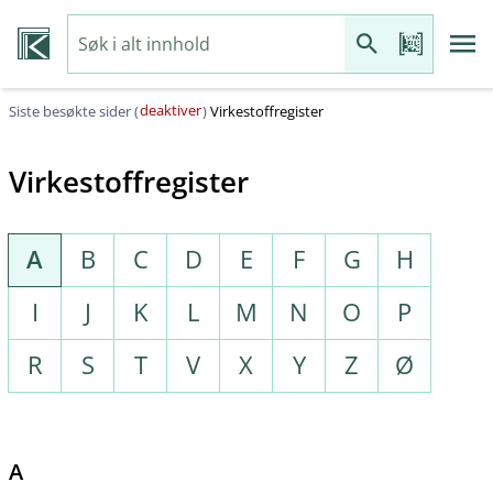
deaktiver
Siste besøkte sider (
)
Virkestoffregister
Virkestoffregister
A
B
C
D
E
F
G
H
I
J
K
L
M
N
O
P
R
S
T
V
X
Y
Z
Ø
A