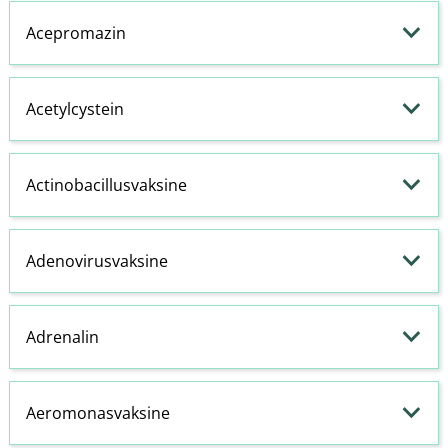
Acepromazin
Acetylcystein
Actinobacillusvaksine
Adenovirusvaksine
Adrenalin
Aeromonasvaksine