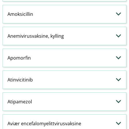
Amoksicillin
Anemivirusvaksine, kylling
Apomorfin
Atinvicitinib
Atipamezol
Aviær encefalomyelittvirusvaksine