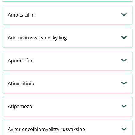
Amoksicillin
Anemivirusvaksine, kylling
Apomorfin
Atinvicitinib
Atipamezol
Aviær encefalomyelittvirusvaksine