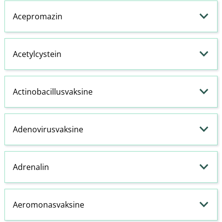
Acepromazin
Acetylcystein
Actinobacillusvaksine
Adenovirusvaksine
Adrenalin
Aeromonasvaksine