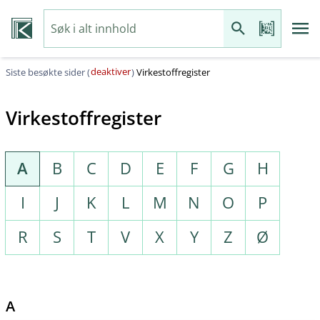
deaktiver
Siste besøkte sider (
)
Virkestoffregister
Virkestoffregister
A
B
C
D
E
F
G
H
I
J
K
L
M
N
O
P
R
S
T
V
X
Y
Z
Ø
A