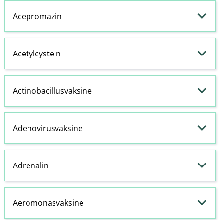
Acepromazin
Acetylcystein
Actinobacillusvaksine
Adenovirusvaksine
Adrenalin
Aeromonasvaksine