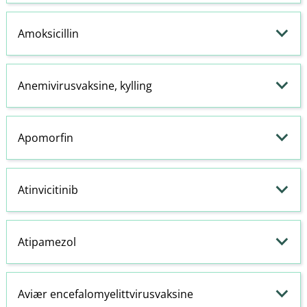
Amoksicillin
Anemivirusvaksine, kylling
Apomorfin
Atinvicitinib
Atipamezol
Aviær encefalomyelittvirusvaksine