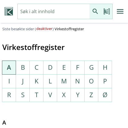
deaktiver
Siste besøkte sider (
)
Virkestoffregister
Virkestoffregister
A
B
C
D
E
F
G
H
I
J
K
L
M
N
O
P
R
S
T
V
X
Y
Z
Ø
A