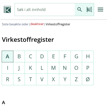
deaktiver
Siste besøkte sider (
)
Virkestoffregister
Virkestoffregister
A
B
C
D
E
F
G
H
I
J
K
L
M
N
O
P
R
S
T
V
X
Y
Z
Ø
A