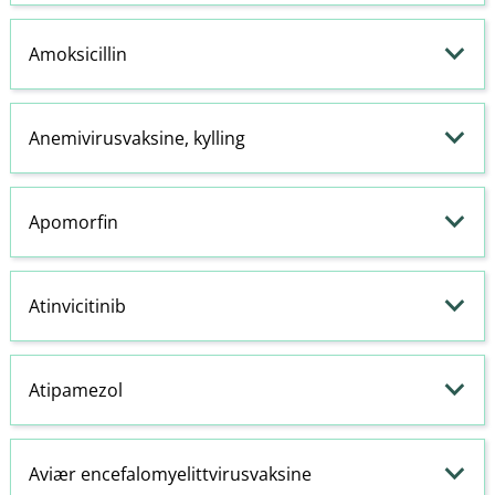
Amoksicillin
Anemivirusvaksine, kylling
Apomorfin
Atinvicitinib
Atipamezol
Aviær encefalomyelittvirusvaksine