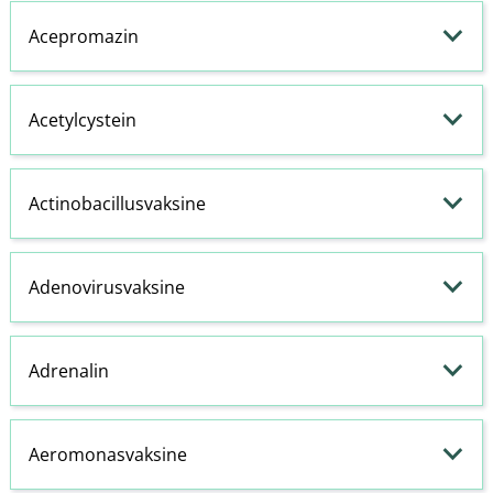
Acepromazin
Acetylcystein
Actinobacillusvaksine
Adenovirusvaksine
Adrenalin
Aeromonasvaksine