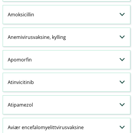
Amoksicillin
Anemivirusvaksine, kylling
Apomorfin
Atinvicitinib
Atipamezol
Aviær encefalomyelittvirusvaksine