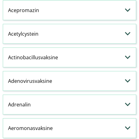
Acepromazin
Acetylcystein
Actinobacillusvaksine
Adenovirusvaksine
Adrenalin
Aeromonasvaksine