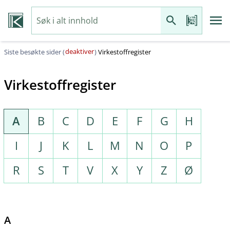
deaktiver
Siste besøkte sider (
)
Virkestoffregister
Virkestoffregister
A
B
C
D
E
F
G
H
I
J
K
L
M
N
O
P
R
S
T
V
X
Y
Z
Ø
A