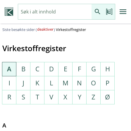
deaktiver
Siste besøkte sider (
)
Virkestoffregister
Virkestoffregister
A
B
C
D
E
F
G
H
I
J
K
L
M
N
O
P
R
S
T
V
X
Y
Z
Ø
A