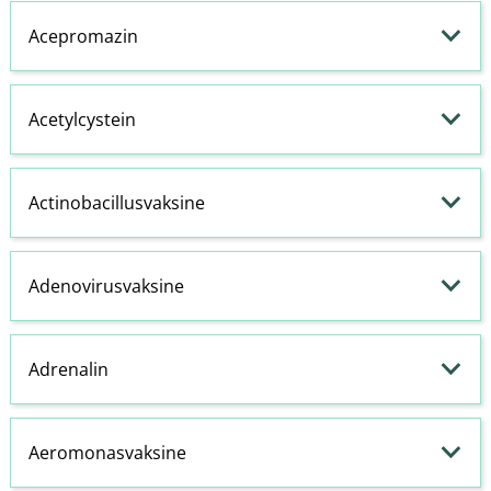
Acepromazin
Acetylcystein
Actinobacillusvaksine
Adenovirusvaksine
Adrenalin
Aeromonasvaksine