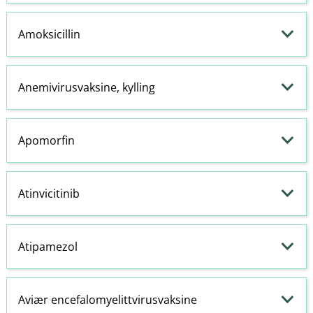
Amoksicillin
Anemivirusvaksine, kylling
Apomorfin
Atinvicitinib
Atipamezol
Aviær encefalomyelittvirusvaksine