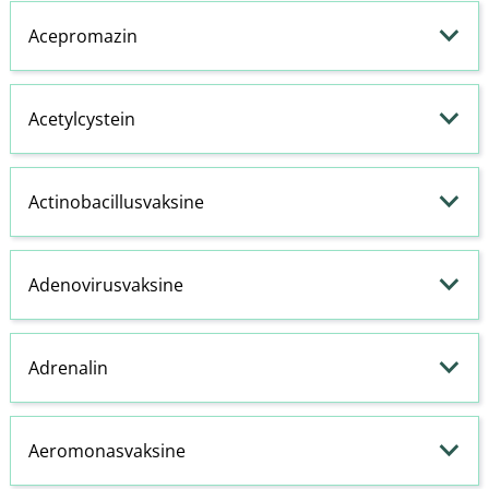
Acepromazin
Acetylcystein
Actinobacillusvaksine
Adenovirusvaksine
Adrenalin
Aeromonasvaksine