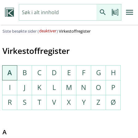
deaktiver
Siste besøkte sider (
)
Virkestoffregister
Virkestoffregister
A
B
C
D
E
F
G
H
I
J
K
L
M
N
O
P
R
S
T
V
X
Y
Z
Ø
A