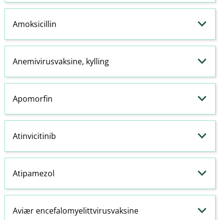
Amoksicillin
Anemivirusvaksine, kylling
Apomorfin
Atinvicitinib
Atipamezol
Aviær encefalomyelittvirusvaksine