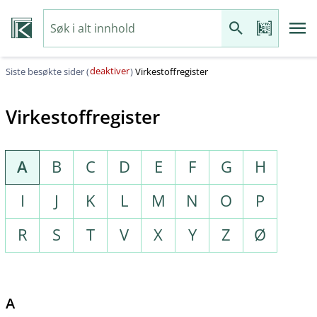
deaktiver
Siste besøkte sider (
)
Virkestoffregister
Virkestoffregister
A
B
C
D
E
F
G
H
I
J
K
L
M
N
O
P
R
S
T
V
X
Y
Z
Ø
A