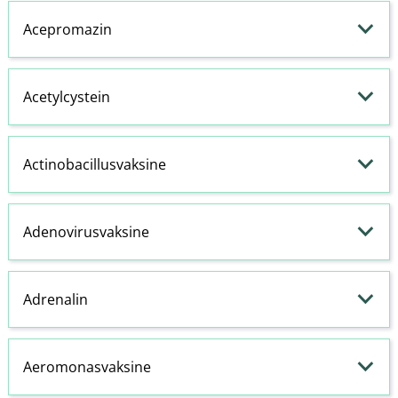
Acepromazin
Acetylcystein
Actinobacillusvaksine
Adenovirusvaksine
Adrenalin
Aeromonasvaksine