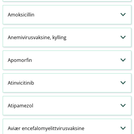
Amoksicillin
Anemivirusvaksine, kylling
Apomorfin
Atinvicitinib
Atipamezol
Aviær encefalomyelittvirusvaksine