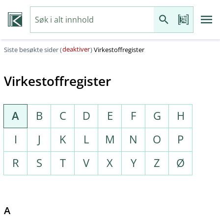
deaktiver
Siste besøkte sider (
)
Virkestoffregister
Virkestoffregister
A
B
C
D
E
F
G
H
I
J
K
L
M
N
O
P
R
S
T
V
X
Y
Z
Ø
A