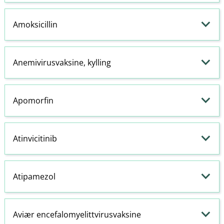
Amoksicillin
Anemivirusvaksine, kylling
Apomorfin
Atinvicitinib
Atipamezol
Aviær encefalomyelittvirusvaksine