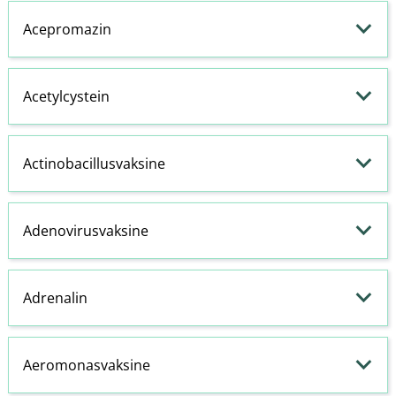
Acepromazin
Acetylcystein
Actinobacillusvaksine
Adenovirusvaksine
Adrenalin
Aeromonasvaksine