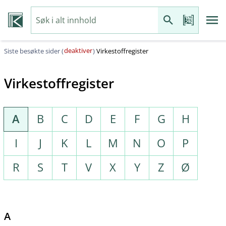
deaktiver
Siste besøkte sider (
)
Virkestoffregister
Virkestoffregister
A
B
C
D
E
F
G
H
I
J
K
L
M
N
O
P
R
S
T
V
X
Y
Z
Ø
A