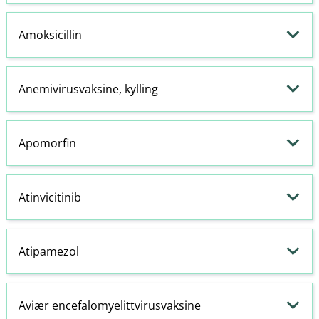
Amoksicillin
Anemivirusvaksine, kylling
Apomorfin
Atinvicitinib
Atipamezol
Aviær encefalomyelittvirusvaksine