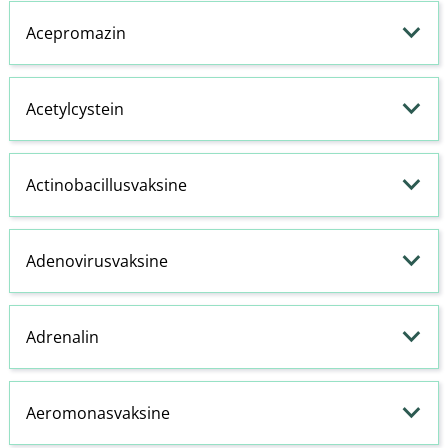
Acepromazin
Acetylcystein
Actinobacillusvaksine
Adenovirusvaksine
Adrenalin
Aeromonasvaksine