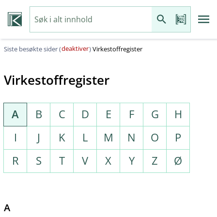
deaktiver
Siste besøkte sider (
)
Virkestoffregister
Virkestoffregister
A
B
C
D
E
F
G
H
I
J
K
L
M
N
O
P
R
S
T
V
X
Y
Z
Ø
A