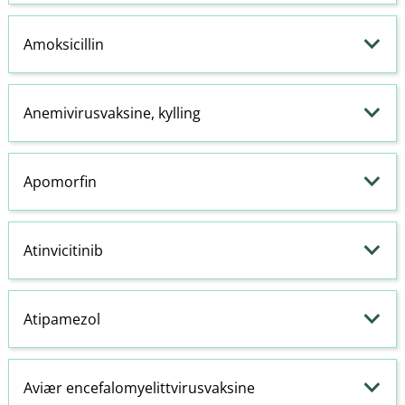
Amoksicillin
Anemivirusvaksine, kylling
Apomorfin
Atinvicitinib
Atipamezol
Aviær encefalomyelittvirusvaksine