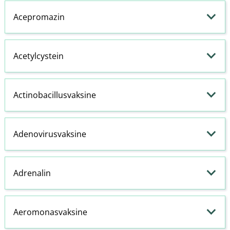
Acepromazin
Acetylcystein
Actinobacillusvaksine
Adenovirusvaksine
Adrenalin
Aeromonasvaksine