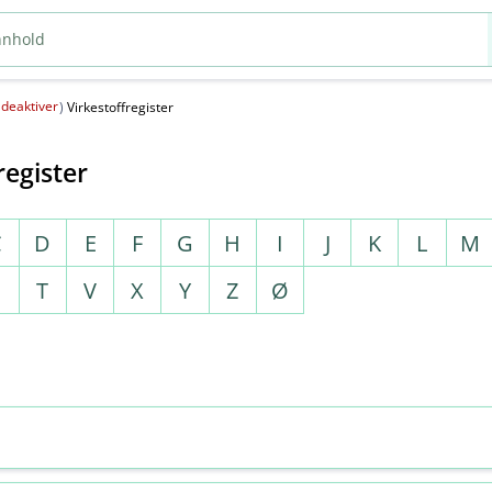
deaktiver
(
)
Virkestoffregister
register
C
D
E
F
G
H
I
J
K
L
M
S
T
V
X
Y
Z
Ø