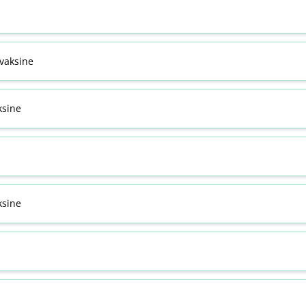
svaksine
ksine
sine