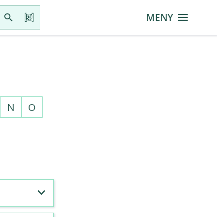
MENY
N
O