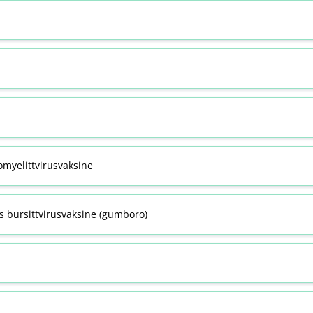
omyelittvirusvaksine
s bursittvirusvaksine (gumboro)