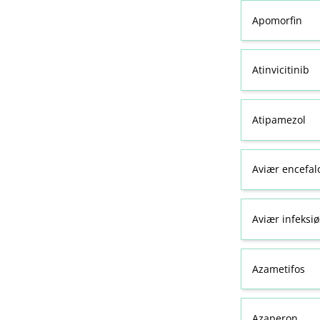
Apomorfin
Atinvicitinib
Atipamezol
Aviær encefal
Aviær infeksiø
Azametifos
Azaperon