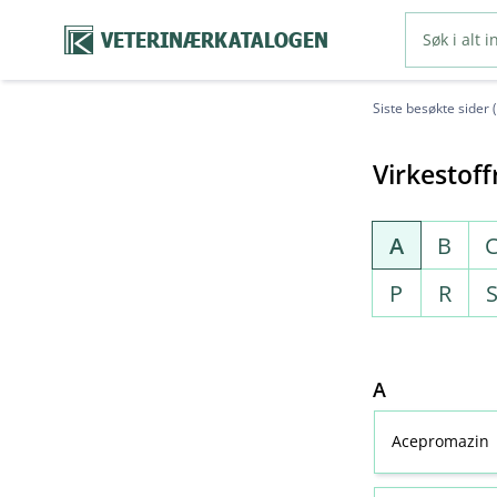
VETERINÆRKATALOGEN
Siste besøkte sider 
Virkestoff
A
B
P
R
A
Acepromazin