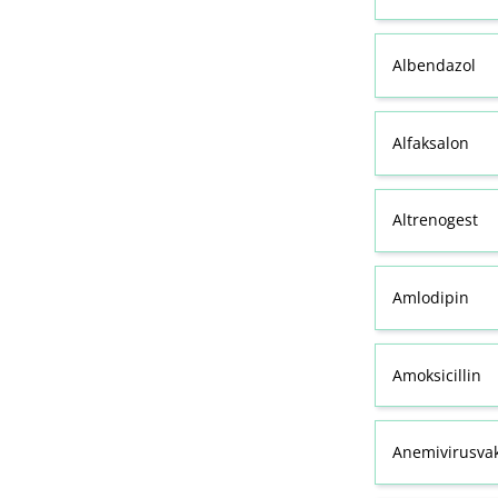
Albendazol
Alfaksalon
Altrenogest
Amlodipin
Amoksicillin
Anemivirusvak