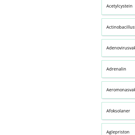
Acetylcystein
Actinobacillu
Adenovirusva
Adrenalin
Aeromonasvak
Afoksolaner
Aglepriston