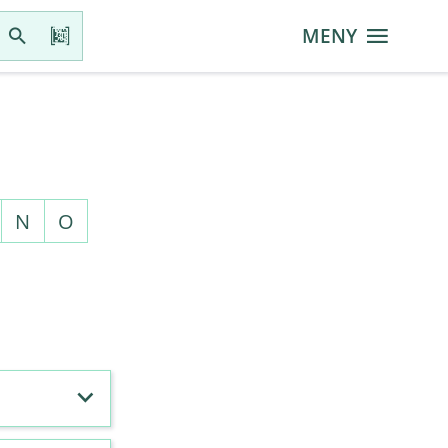
MENY
N
O