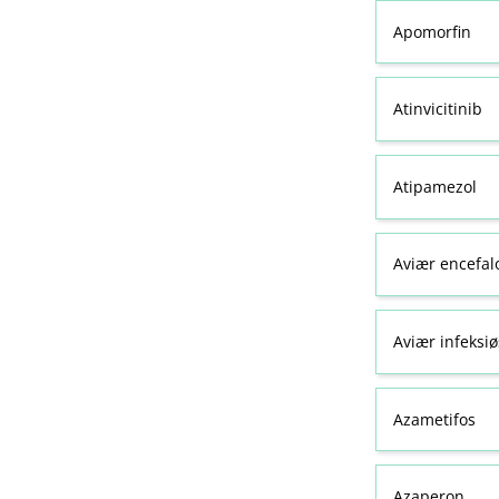
Apomorfin
Atinvicitinib
Atipamezol
Aviær encefal
Aviær infeksiø
Azametifos
Azaperon