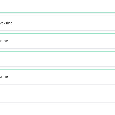
svaksine
ksine
sine