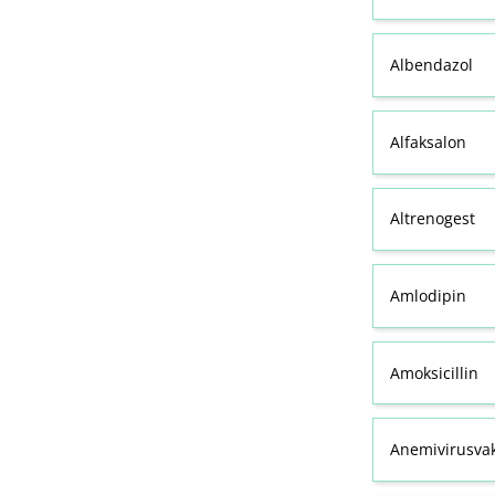
Albendazol
Alfaksalon
Altrenogest
Amlodipin
Amoksicillin
Anemivirusvak