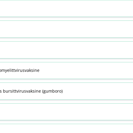
omyelittvirusvaksine
s bursittvirusvaksine (gumboro)