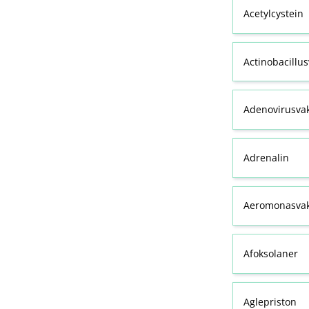
Acetylcystein
Actinobacillu
Adenovirusva
Adrenalin
Aeromonasvak
Afoksolaner
Aglepriston