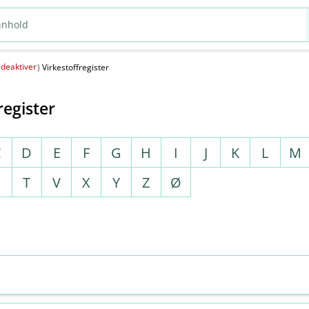
deaktiver
(
)
Virkestoffregister
register
C
D
E
F
G
H
I
J
K
L
M
S
T
V
X
Y
Z
Ø