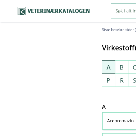
VETERINÆRKATALOGEN
Siste besøkte sider 
Virkestoff
A
B
P
R
A
Acepromazin