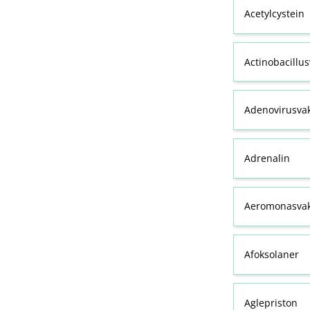
Acetylcystein
Actinobacillu
Adenovirusva
Adrenalin
Aeromonasvak
Afoksolaner
Aglepriston