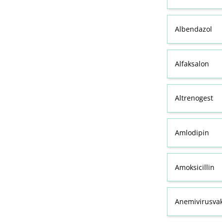
Albendazol
Alfaksalon
Altrenogest
Amlodipin
Amoksicillin
Anemivirusvak