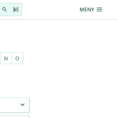
MENY
N
O