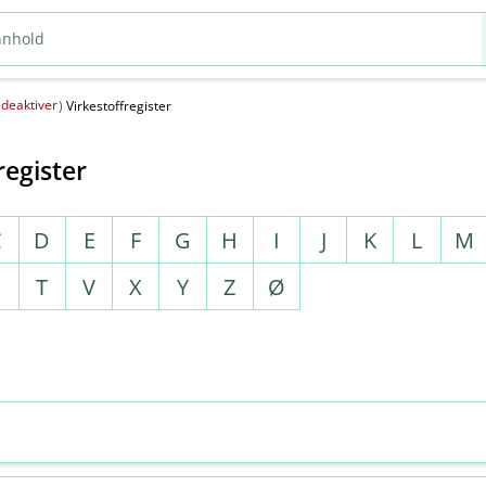
deaktiver
(
)
Virkestoffregister
register
C
D
E
F
G
H
I
J
K
L
M
S
T
V
X
Y
Z
Ø