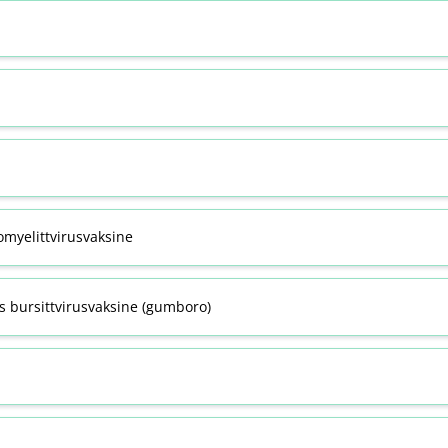
omyelittvirusvaksine
s bursittvirusvaksine (gumboro)