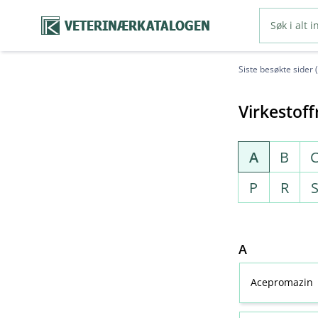
VETERINÆRKATALOGEN
Siste besøkte sider 
Virkestoff
A
B
P
R
A
Acepromazin