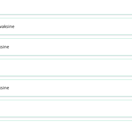
svaksine
ksine
sine