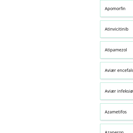
Apomorfin
Atinvicitinib
Atipamezol
Aviær encefal
Aviær infeksiø
Azametifos
Azaperon