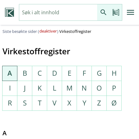
deaktiver
Siste besøkte sider (
)
Virkestoffregister
Virkestoffregister
A
B
C
D
E
F
G
H
I
J
K
L
M
N
O
P
R
S
T
V
X
Y
Z
Ø
A