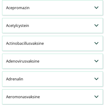
Acepromazin
Acetylcystein
Actinobacillusvaksine
Adenovirusvaksine
Adrenalin
Aeromonasvaksine