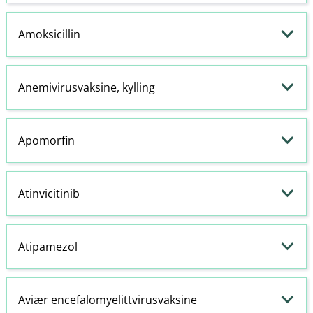
Amoksicillin
Anemivirusvaksine, kylling
Apomorfin
Atinvicitinib
Atipamezol
Aviær encefalomyelittvirusvaksine