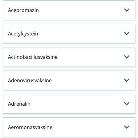
Acepromazin
Acetylcystein
Actinobacillusvaksine
Adenovirusvaksine
Adrenalin
Aeromonasvaksine