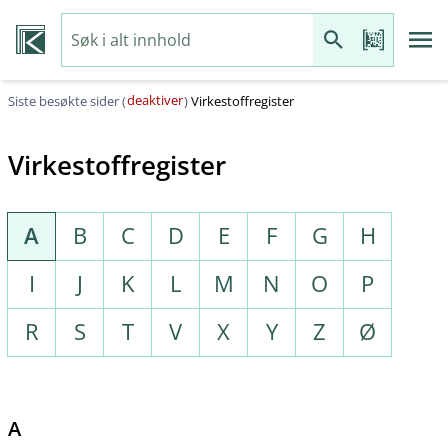
deaktiver
Siste besøkte sider (
)
Virkestoffregister
Virkestoffregister
A
B
C
D
E
F
G
H
I
J
K
L
M
N
O
P
R
S
T
V
X
Y
Z
Ø
A