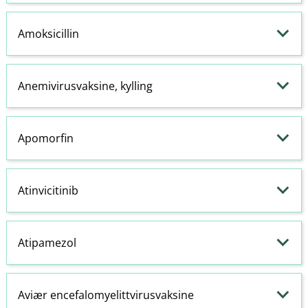
Amoksicillin
Anemivirusvaksine, kylling
Apomorfin
Atinvicitinib
Atipamezol
Aviær encefalomyelittvirusvaksine