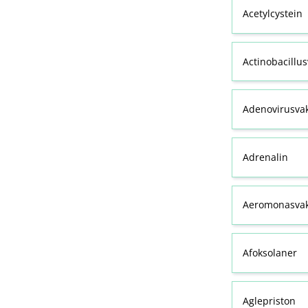
Acetylcystein
Actinobacillu
Adenovirusva
Adrenalin
Aeromonasvak
Afoksolaner
Aglepriston