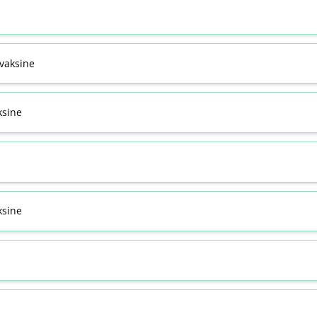
svaksine
ksine
sine