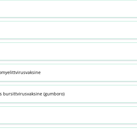
omyelittvirusvaksine
s bursittvirusvaksine (gumboro)