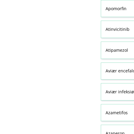
Apomorfin
Atinvicitinib
Atipamezol
Aviær encefal
Aviær infeksiø
Azametifos
Azaperon