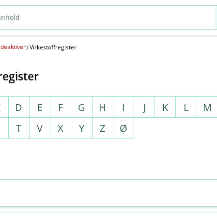
deaktiver
(
)
Virkestoffregister
register
C
D
E
F
G
H
I
J
K
L
M
S
T
V
X
Y
Z
Ø