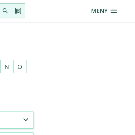
MENY
N
O