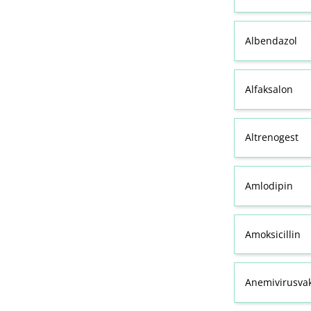
Albendazol
Alfaksalon
Altrenogest
Amlodipin
Amoksicillin
Anemivirusvak