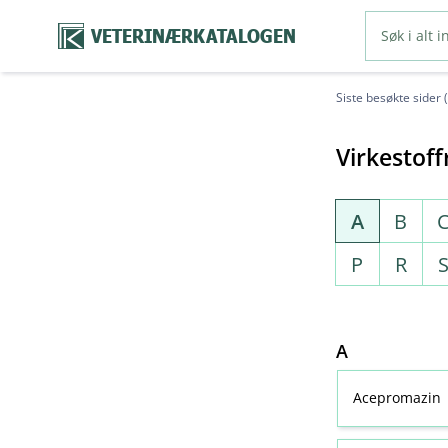
VETERINÆRKATALOGEN
Siste besøkte sider 
Virkestoff
A
B
P
R
A
Acepromazin