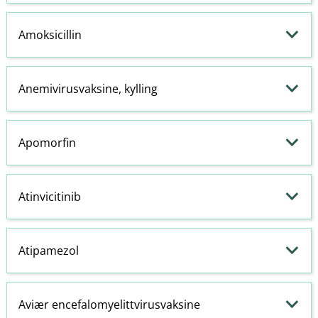
Amoksicillin
Anemivirusvaksine, kylling
Apomorfin
Atinvicitinib
Atipamezol
Aviær encefalomyelittvirusvaksine