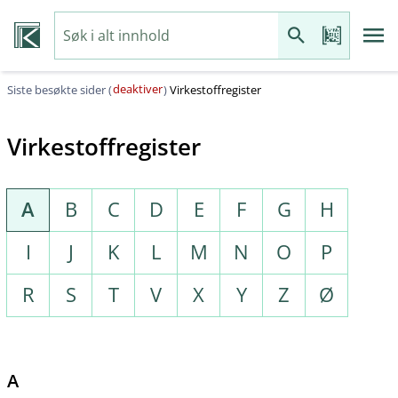
deaktiver
Siste besøkte sider (
)
Virkestoffregister
Virkestoffregister
A
B
C
D
E
F
G
H
I
J
K
L
M
N
O
P
R
S
T
V
X
Y
Z
Ø
A