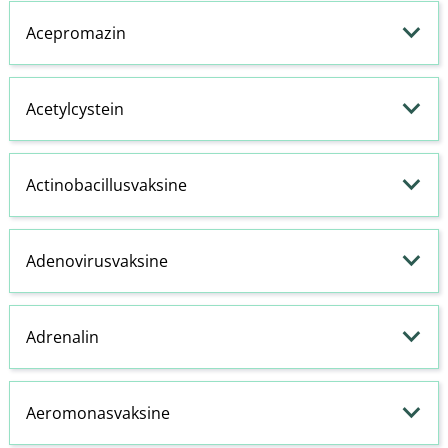
Acepromazin
Acetylcystein
Actinobacillusvaksine
Adenovirusvaksine
Adrenalin
Aeromonasvaksine