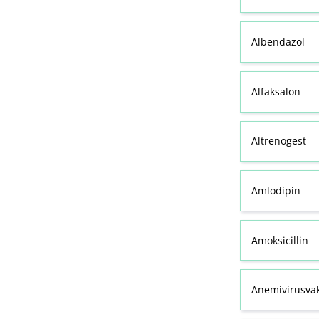
Albendazol
Alfaksalon
Altrenogest
Amlodipin
Amoksicillin
Anemivirusvak