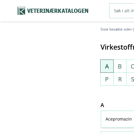
VETERINÆRKATALOGEN
Siste besøkte sider 
Virkestoff
A
B
P
R
A
Acepromazin