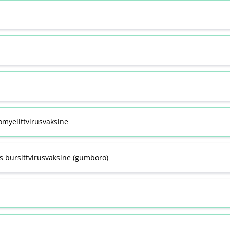
omyelittvirusvaksine
s bursittvirusvaksine (gumboro)