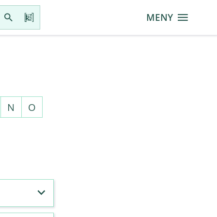
MENY
N
O