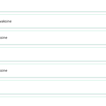
svaksine
ksine
sine