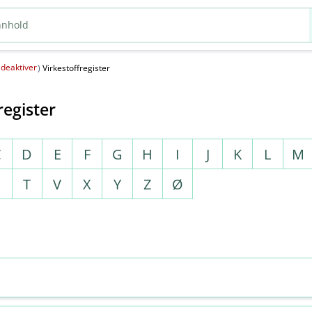
deaktiver
(
)
Virkestoffregister
register
C
D
E
F
G
H
I
J
K
L
M
S
T
V
X
Y
Z
Ø