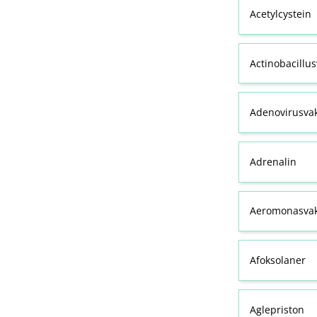
Acetylcystein
Actinobacillu
Adenovirusva
Adrenalin
Aeromonasvak
Afoksolaner
Aglepriston