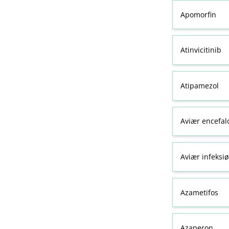
Apomorfin
Atinvicitinib
Atipamezol
Aviær encefal
Aviær infeksiø
Azametifos
Azaperon