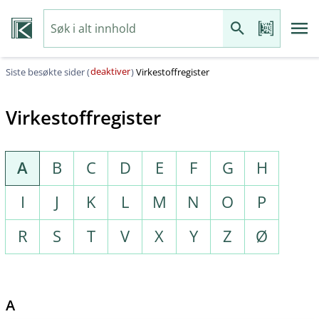
deaktiver
Siste besøkte sider (
)
Virkestoffregister
Virkestoffregister
A
B
C
D
E
F
G
H
I
J
K
L
M
N
O
P
R
S
T
V
X
Y
Z
Ø
A