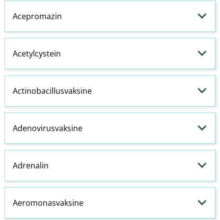
Acepromazin
Acetylcystein
Actinobacillusvaksine
Adenovirusvaksine
Adrenalin
Aeromonasvaksine