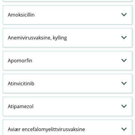
Amoksicillin
Anemivirusvaksine, kylling
Apomorfin
Atinvicitinib
Atipamezol
Aviær encefalomyelittvirusvaksine