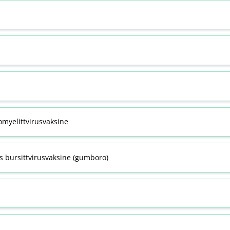
omyelittvirusvaksine
s bursittvirusvaksine (gumboro)