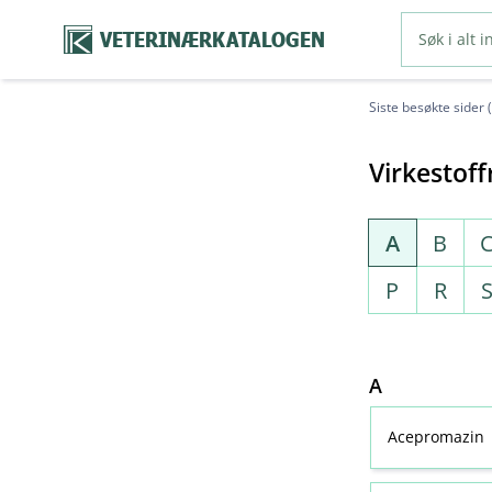
VETERINÆRKATALOGEN
Siste besøkte sider 
Virkestoff
A
B
P
R
A
Acepromazin