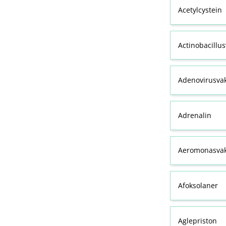
Acetylcystein
Actinobacillu
Adenovirusva
Adrenalin
Aeromonasvak
Afoksolaner
Aglepriston