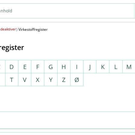
deaktiver
(
)
Virkestoffregister
register
C
D
E
F
G
H
I
J
K
L
M
S
T
V
X
Y
Z
Ø