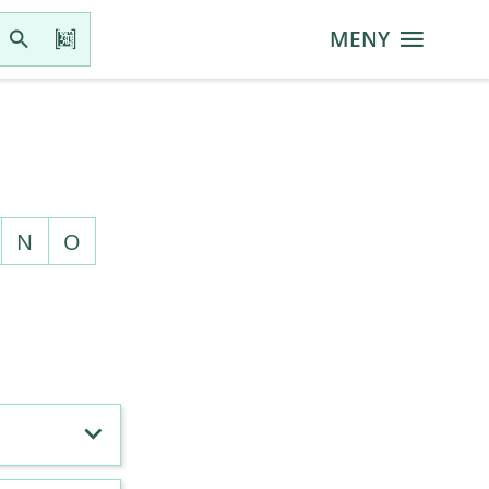
MENY
N
O