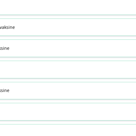
svaksine
ksine
sine