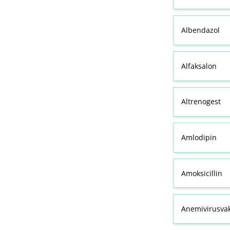
Albendazol
Alfaksalon
Altrenogest
Amlodipin
Amoksicillin
Anemivirusvak