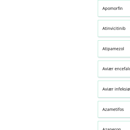
Apomorfin
Atinvicitinib
Atipamezol
Aviær encefal
Aviær infeksiø
Azametifos
Azaperon