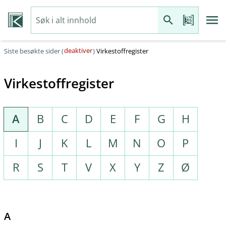
deaktiver
Siste besøkte sider (
)
Virkestoffregister
Virkestoffregister
A
B
C
D
E
F
G
H
I
J
K
L
M
N
O
P
R
S
T
V
X
Y
Z
Ø
A