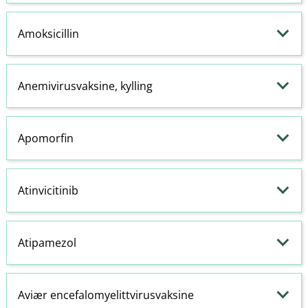
Amoksicillin
Anemivirusvaksine, kylling
Apomorfin
Atinvicitinib
Atipamezol
Aviær encefalomyelittvirusvaksine