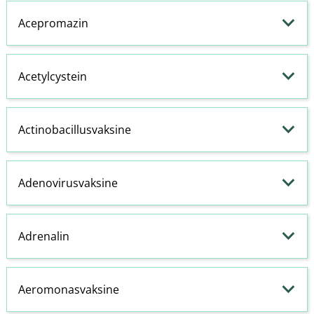
Acepromazin
Acetylcystein
Actinobacillusvaksine
Adenovirusvaksine
Adrenalin
Aeromonasvaksine