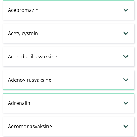
Acepromazin
Acetylcystein
Actinobacillusvaksine
Adenovirusvaksine
Adrenalin
Aeromonasvaksine