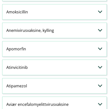
Amoksicillin
Anemivirusvaksine, kylling
Apomorfin
Atinvicitinib
Atipamezol
Aviær encefalomyelittvirusvaksine