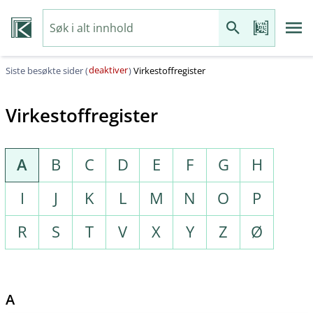
deaktiver
Siste besøkte sider (
)
Virkestoffregister
Virkestoffregister
A
B
C
D
E
F
G
H
I
J
K
L
M
N
O
P
R
S
T
V
X
Y
Z
Ø
A