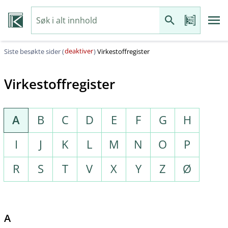
deaktiver
Siste besøkte sider (
)
Virkestoffregister
Virkestoffregister
A
B
C
D
E
F
G
H
I
J
K
L
M
N
O
P
R
S
T
V
X
Y
Z
Ø
A