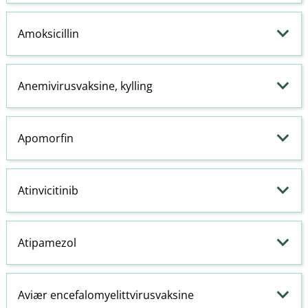
Amoksicillin
Anemivirusvaksine, kylling
Apomorfin
Atinvicitinib
Atipamezol
Aviær encefalomyelittvirusvaksine