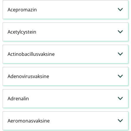
Acepromazin
Acetylcystein
Actinobacillusvaksine
Adenovirusvaksine
Adrenalin
Aeromonasvaksine