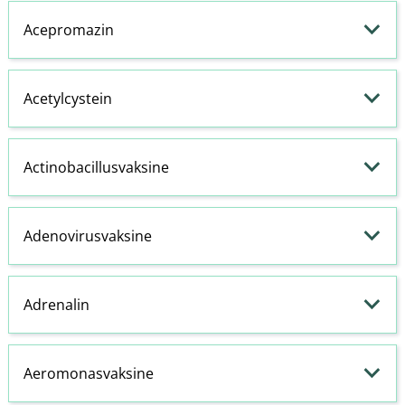
Acepromazin
Acetylcystein
Actinobacillusvaksine
Adenovirusvaksine
Adrenalin
Aeromonasvaksine