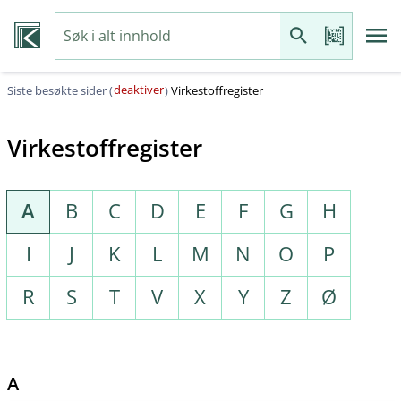
deaktiver
Siste besøkte sider (
)
Virkestoffregister
Virkestoffregister
A
B
C
D
E
F
G
H
I
J
K
L
M
N
O
P
R
S
T
V
X
Y
Z
Ø
A