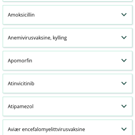
Amoksicillin
Anemivirusvaksine, kylling
Apomorfin
Atinvicitinib
Atipamezol
Aviær encefalomyelittvirusvaksine