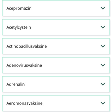
Acepromazin
Acetylcystein
Actinobacillusvaksine
Adenovirusvaksine
Adrenalin
Aeromonasvaksine