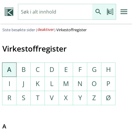
deaktiver
Siste besøkte sider (
)
Virkestoffregister
Virkestoffregister
A
B
C
D
E
F
G
H
I
J
K
L
M
N
O
P
R
S
T
V
X
Y
Z
Ø
A