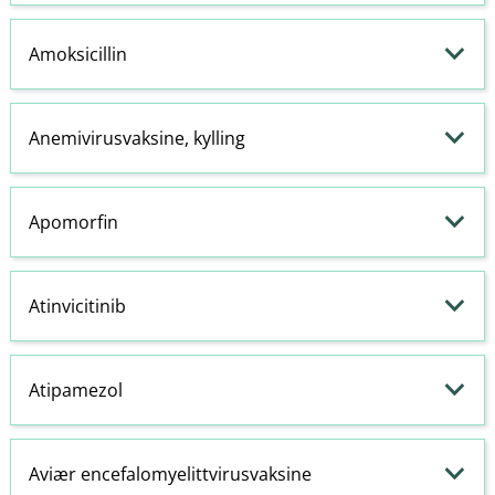
Amoksicillin
Anemivirusvaksine, kylling
Apomorfin
Atinvicitinib
Atipamezol
Aviær encefalomyelittvirusvaksine