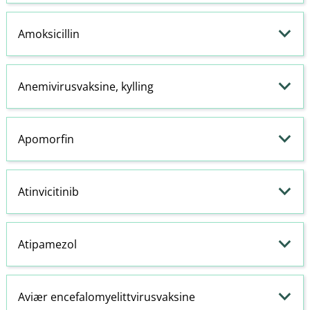
Amoksicillin
Anemivirusvaksine, kylling
Apomorfin
Atinvicitinib
Atipamezol
Aviær encefalomyelittvirusvaksine