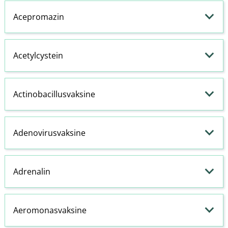
Acepromazin
Acetylcystein
Actinobacillusvaksine
Adenovirusvaksine
Adrenalin
Aeromonasvaksine