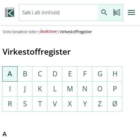
deaktiver
Siste besøkte sider (
)
Virkestoffregister
Virkestoffregister
A
B
C
D
E
F
G
H
I
J
K
L
M
N
O
P
R
S
T
V
X
Y
Z
Ø
A