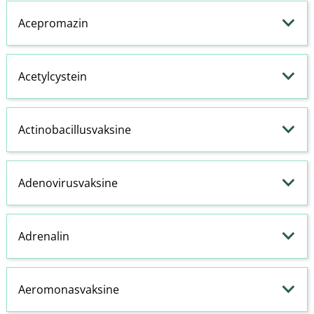
Acepromazin
Acetylcystein
Actinobacillusvaksine
Adenovirusvaksine
Adrenalin
Aeromonasvaksine