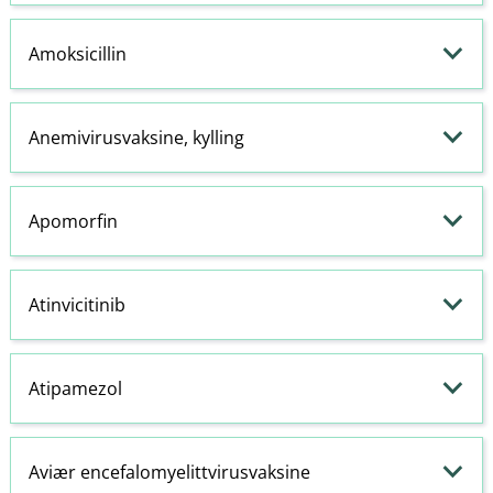
Amoksicillin
Anemivirusvaksine, kylling
Apomorfin
Atinvicitinib
Atipamezol
Aviær encefalomyelittvirusvaksine