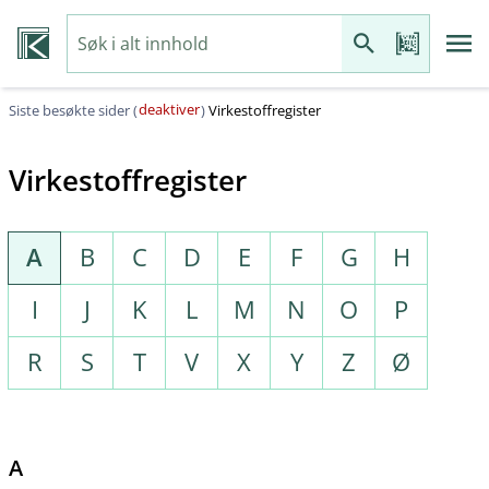
deaktiver
Siste besøkte sider (
)
Virkestoffregister
Virkestoffregister
A
B
C
D
E
F
G
H
I
J
K
L
M
N
O
P
R
S
T
V
X
Y
Z
Ø
A