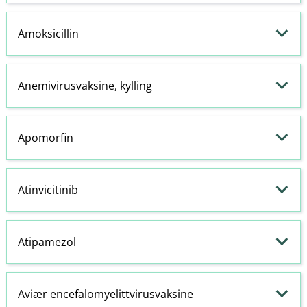
Amoksicillin
Anemivirusvaksine, kylling
Apomorfin
Atinvicitinib
Atipamezol
Aviær encefalomyelittvirusvaksine