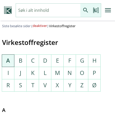
deaktiver
Siste besøkte sider (
)
Virkestoffregister
Virkestoffregister
A
B
C
D
E
F
G
H
I
J
K
L
M
N
O
P
R
S
T
V
X
Y
Z
Ø
A