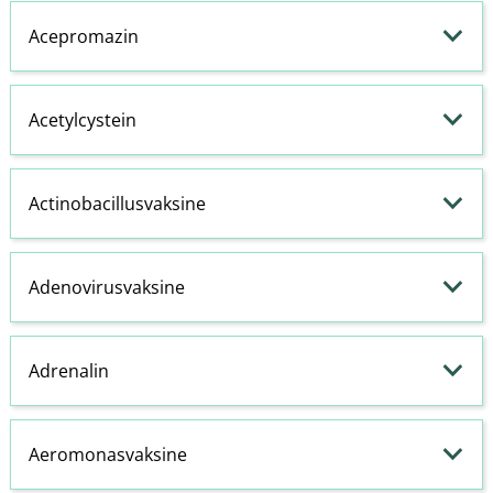
Acepromazin
Acetylcystein
Actinobacillusvaksine
Adenovirusvaksine
Adrenalin
Aeromonasvaksine