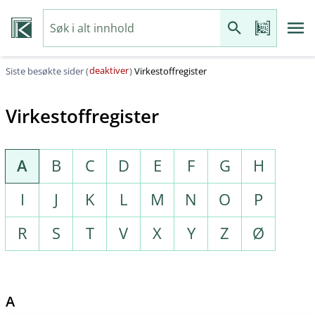
deaktiver
Siste besøkte sider (
)
Virkestoffregister
Virkestoffregister
A
B
C
D
E
F
G
H
I
J
K
L
M
N
O
P
R
S
T
V
X
Y
Z
Ø
A