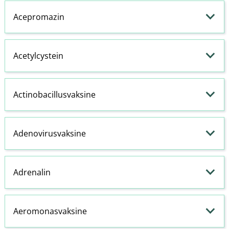
Acepromazin
Acetylcystein
Actinobacillusvaksine
Adenovirusvaksine
Adrenalin
Aeromonasvaksine