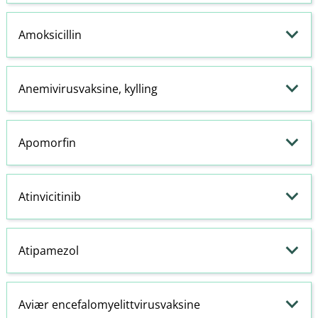
Amoksicillin
Anemivirusvaksine, kylling
Apomorfin
Atinvicitinib
Atipamezol
Aviær encefalomyelittvirusvaksine