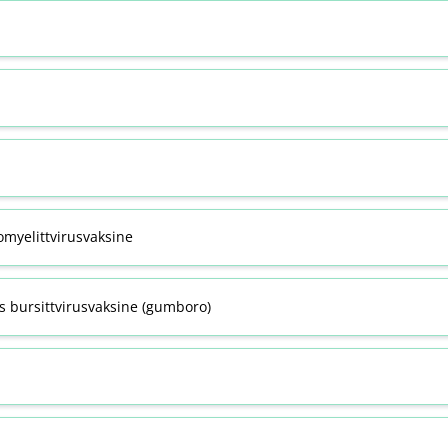
omyelittvirusvaksine
s bursittvirusvaksine (gumboro)