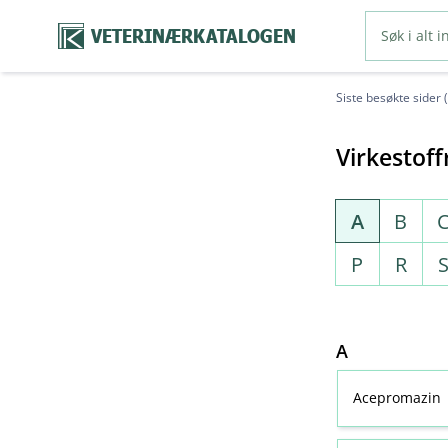
VETERINÆRKATALOGEN
Siste besøkte sider 
Virkestoff
A
B
P
R
A
Acepromazin