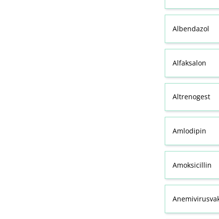
Albendazol
Alfaksalon
Altrenogest
Amlodipin
Amoksicillin
Anemivirusvak