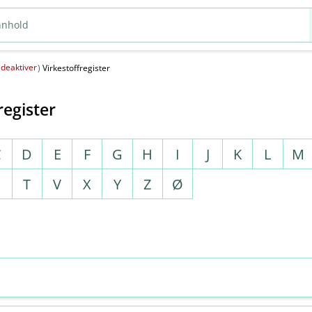
deaktiver
(
)
Virkestoffregister
register
C
D
E
F
G
H
I
J
K
L
M
S
T
V
X
Y
Z
Ø