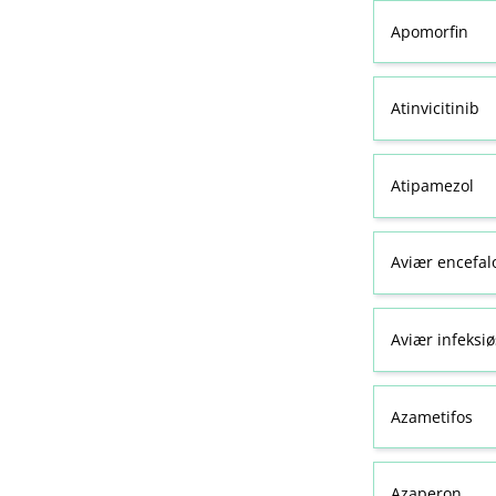
Apomorfin
Atinvicitinib
Atipamezol
Aviær encefal
Aviær infeksiø
Azametifos
Azaperon