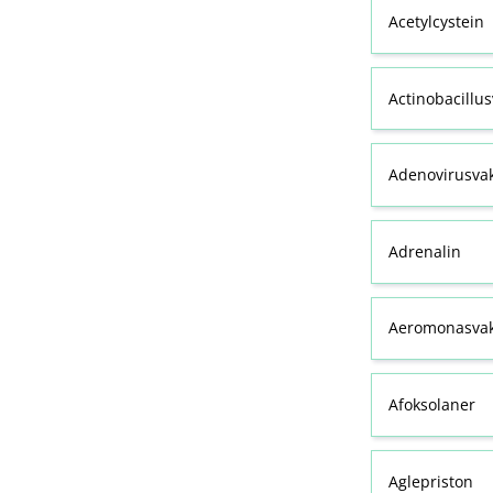
Acetylcystein
Actinobacillu
Adenovirusva
Adrenalin
Aeromonasvak
Afoksolaner
Aglepriston