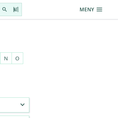
MENY
N
O