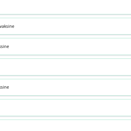
svaksine
ksine
sine