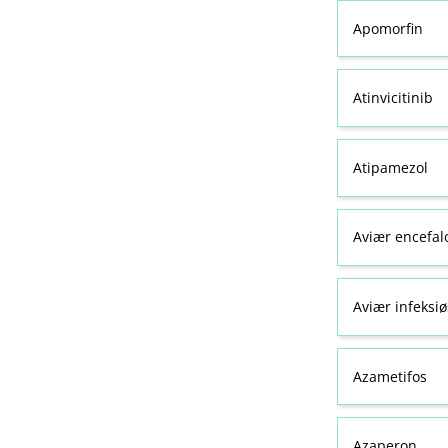
Apomorfin
Atinvicitinib
Atipamezol
Aviær encefal
Aviær infeksiø
Azametifos
Azaperon