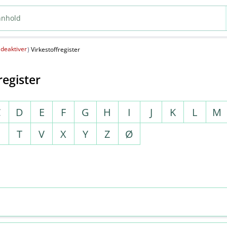
deaktiver
(
)
Virkestoffregister
register
C
D
E
F
G
H
I
J
K
L
M
S
T
V
X
Y
Z
Ø