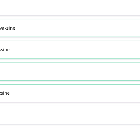
svaksine
ksine
sine