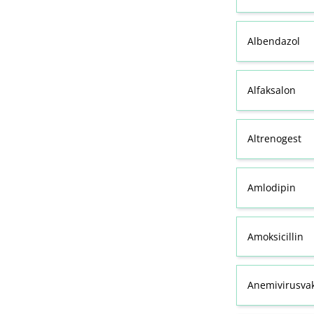
Albendazol
Alfaksalon
Altrenogest
Amlodipin
Amoksicillin
Anemivirusvak