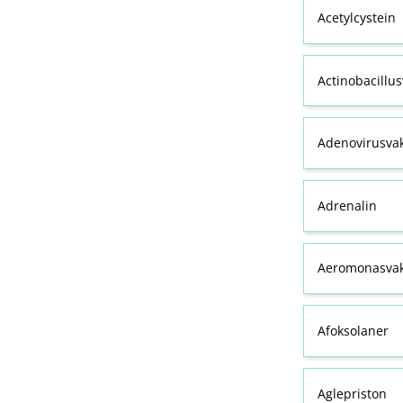
Acetylcystein
Actinobacillu
Adenovirusva
Adrenalin
Aeromonasvak
Afoksolaner
Aglepriston