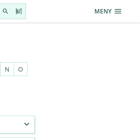
MENY
N
O