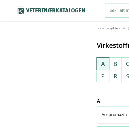
VETERINÆRKATALOGEN
Siste besøkte sider 
Virkestoff
A
B
P
R
A
Acepromazin