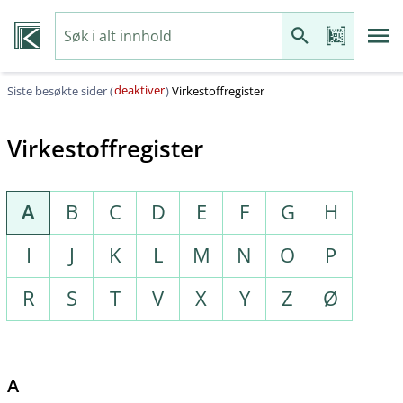
deaktiver
Siste besøkte sider (
)
Virkestoffregister
Virkestoffregister
A
B
C
D
E
F
G
H
I
J
K
L
M
N
O
P
R
S
T
V
X
Y
Z
Ø
A