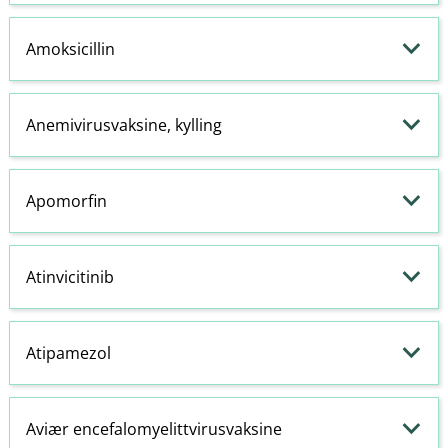
Amoksicillin
Anemivirusvaksine, kylling
Apomorfin
Atinvicitinib
Atipamezol
Aviær encefalomyelittvirusvaksine