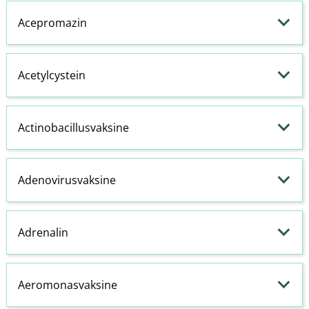
Acepromazin
Acetylcystein
Actinobacillusvaksine
Adenovirusvaksine
Adrenalin
Aeromonasvaksine