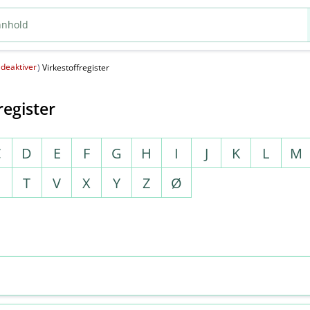
deaktiver
(
)
Virkestoffregister
register
C
D
E
F
G
H
I
J
K
L
M
S
T
V
X
Y
Z
Ø