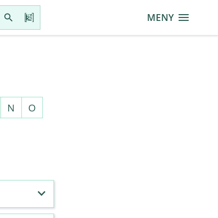
MENY
N
O