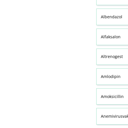
Albendazol
Alfaksalon
Altrenogest
Amlodipin
Amoksicillin
Anemivirusvak