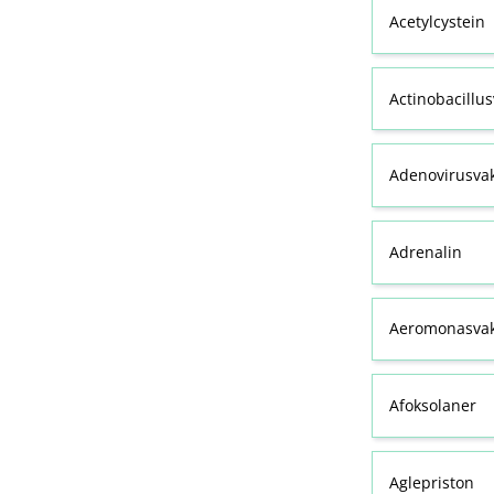
Acetylcystein
Actinobacillu
Adenovirusva
Adrenalin
Aeromonasvak
Afoksolaner
Aglepriston