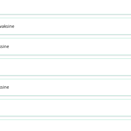
svaksine
ksine
sine