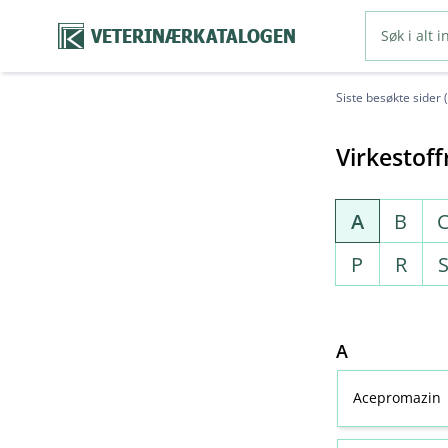
VETERINÆRKATALOGEN
Siste besøkte sider 
Virkestoff
A
B
P
R
A
Acepromazin