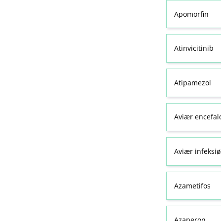
Apomorfin
Atinvicitinib
Atipamezol
Aviær encefal
Aviær infeksiø
Azametifos
Azaperon