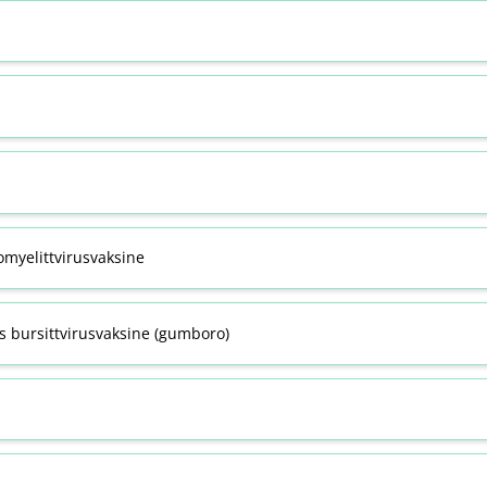
omyelittvirusvaksine
s bursittvirusvaksine (gumboro)