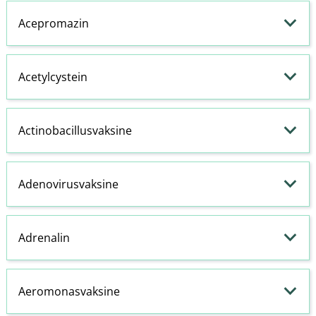
Acepromazin
Acetylcystein
Actinobacillusvaksine
Adenovirusvaksine
Adrenalin
Aeromonasvaksine