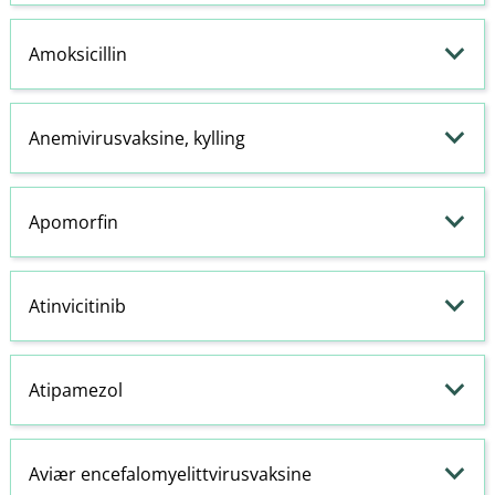
Amoksicillin
Anemivirusvaksine, kylling
Apomorfin
Atinvicitinib
Atipamezol
Aviær encefalomyelittvirusvaksine