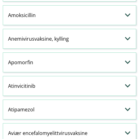
Amoksicillin
Anemivirusvaksine, kylling
Apomorfin
Atinvicitinib
Atipamezol
Aviær encefalomyelittvirusvaksine