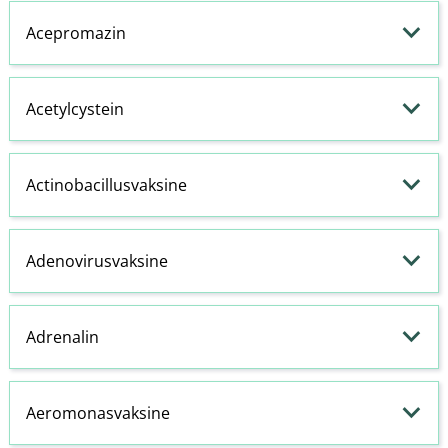
Acepromazin
Acetylcystein
Actinobacillusvaksine
Adenovirusvaksine
Adrenalin
Aeromonasvaksine