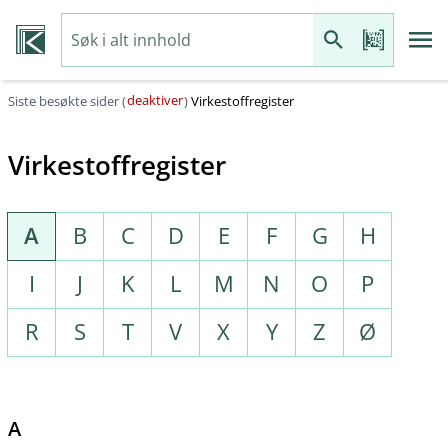
deaktiver
Siste besøkte sider (
)
Virkestoffregister
Virkestoffregister
A
B
C
D
E
F
G
H
I
J
K
L
M
N
O
P
R
S
T
V
X
Y
Z
Ø
A