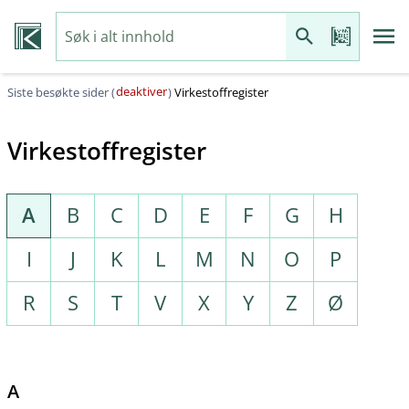
deaktiver
Siste besøkte sider (
)
Virkestoffregister
Virkestoffregister
A
B
C
D
E
F
G
H
I
J
K
L
M
N
O
P
R
S
T
V
X
Y
Z
Ø
A