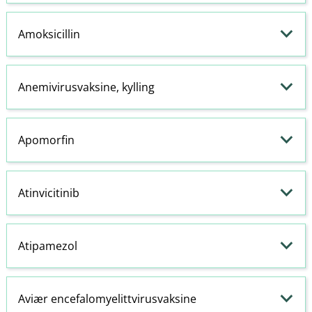
Amoksicillin
Anemivirusvaksine, kylling
Apomorfin
Atinvicitinib
Atipamezol
Aviær encefalomyelittvirusvaksine