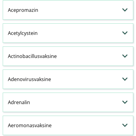
Acepromazin
Acetylcystein
Actinobacillusvaksine
Adenovirusvaksine
Adrenalin
Aeromonasvaksine