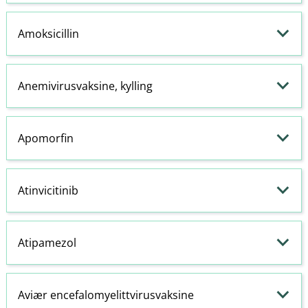
Amoksicillin
Anemivirusvaksine, kylling
Apomorfin
Atinvicitinib
Atipamezol
Aviær encefalomyelittvirusvaksine