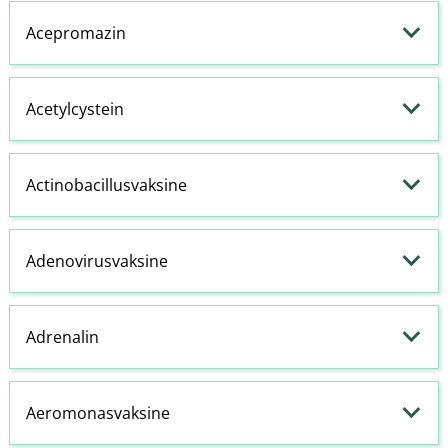
Acepromazin
Acetylcystein
Actinobacillusvaksine
Adenovirusvaksine
Adrenalin
Aeromonasvaksine