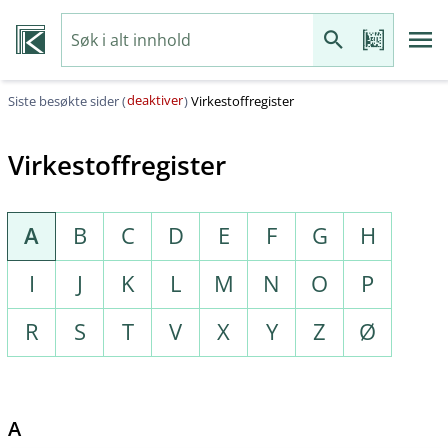
deaktiver
Siste besøkte sider (
)
Virkestoffregister
Virkestoffregister
A
B
C
D
E
F
G
H
I
J
K
L
M
N
O
P
R
S
T
V
X
Y
Z
Ø
A