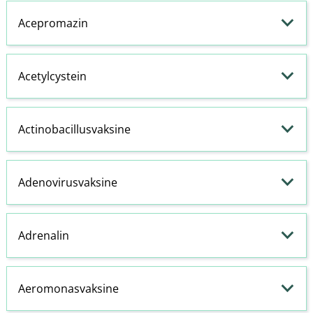
Acepromazin
Acetylcystein
Actinobacillusvaksine
Adenovirusvaksine
Adrenalin
Aeromonasvaksine