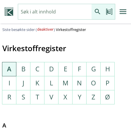
deaktiver
Siste besøkte sider (
)
Virkestoffregister
Virkestoffregister
A
B
C
D
E
F
G
H
I
J
K
L
M
N
O
P
R
S
T
V
X
Y
Z
Ø
A