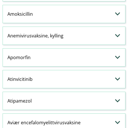
Amoksicillin
Anemivirusvaksine, kylling
Apomorfin
Atinvicitinib
Atipamezol
Aviær encefalomyelittvirusvaksine