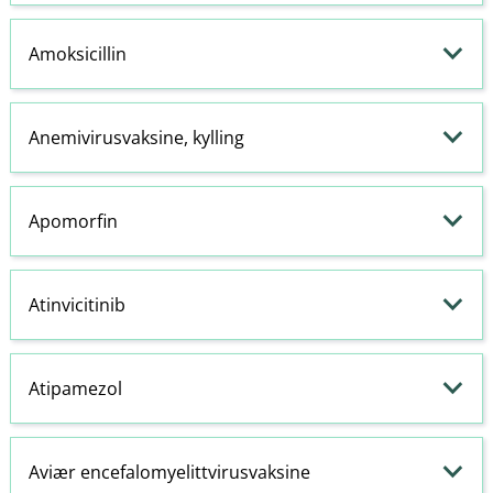
Amoksicillin
Anemivirusvaksine, kylling
Apomorfin
Atinvicitinib
Atipamezol
Aviær encefalomyelittvirusvaksine