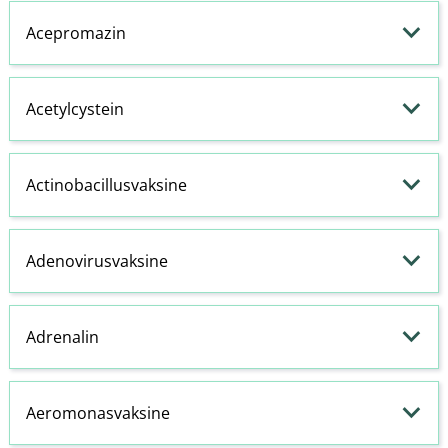
Acepromazin
Acetylcystein
Actinobacillusvaksine
Adenovirusvaksine
Adrenalin
Aeromonasvaksine