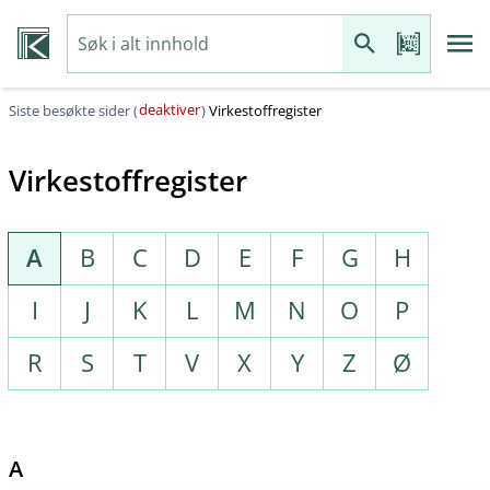
deaktiver
Siste besøkte sider (
)
Virkestoffregister
Virkestoffregister
A
B
C
D
E
F
G
H
I
J
K
L
M
N
O
P
R
S
T
V
X
Y
Z
Ø
A