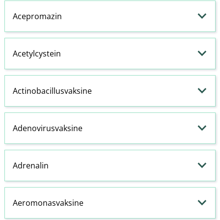
Acepromazin
Acetylcystein
Actinobacillusvaksine
Adenovirusvaksine
Adrenalin
Aeromonasvaksine