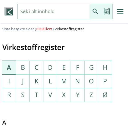
deaktiver
Siste besøkte sider (
)
Virkestoffregister
Virkestoffregister
A
B
C
D
E
F
G
H
I
J
K
L
M
N
O
P
R
S
T
V
X
Y
Z
Ø
A