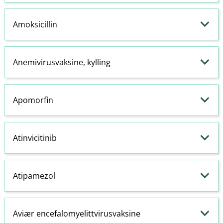
Amoksicillin
Anemivirusvaksine, kylling
Apomorfin
Atinvicitinib
Atipamezol
Aviær encefalomyelittvirusvaksine